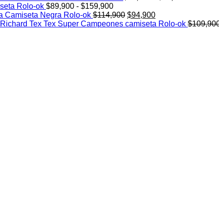
Rango
de
seta Rolo-ok
$
89,900
-
$
159,900
de
El
El
precios:
a Camiseta Negra Rolo-ok
$
114,900
$
94,900
precios:
precio
precio
desde
Richard Tex Tex Super Campeones camiseta Rolo-ok
$
109,90
desde
original
actual
$89,900
$89,900
era:
es:
hasta
hasta
$114,900.
$94,900.
$94,900
$159,900