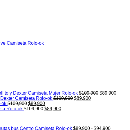
El
El
llito y Dexter Camiseta Mujer Rolo-ok
$
109,900
$
89,900
El
El
precio
precio
y Dexter Camiseta Rolo-ok
$
109,900
$
89,900
El
El
precio
precio
original
actual
o-ok
$
109,900
$
89,900
precio
El
precio
El
original
actual
era:
es:
eta Rolo-ok
$
109,900
$
89,900
original
precio
actual
precio
era:
es:
$109,900.
$89,90
era:
original
es:
actual
$109,900.
$89,900.
$109,900.
era:
$89,900.
es:
Rango
 rutas bus Centro Camiseta Rolo-ok
$
89,900
-
$
94,900
$109,900.
$89,900.