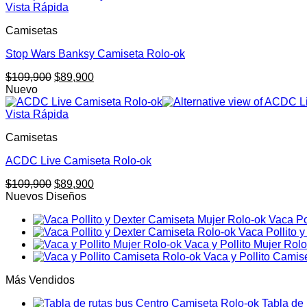
era:
es:
Vista Rápida
$109,900.
$89,900.
Camisetas
Stop Wars Banksy Camiseta Rolo-ok
El
El
$
109,900
$
89,900
precio
precio
Nuevo
original
actual
era:
es:
Vista Rápida
$109,900.
$89,900.
Camisetas
ACDC Live Camiseta Rolo-ok
El
El
$
109,900
$
89,900
precio
precio
Nuevos Diseños
original
actual
Vaca Po
era:
es:
Vaca Pollito 
$109,900.
$89,900.
Vaca y Pollito Mujer Rol
Vaca y Pollito Camis
Más Vendidos
Tabla de