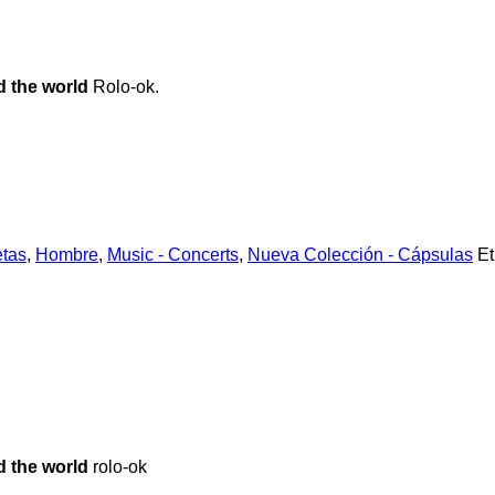
 the world
Rolo-ok.
tas
,
Hombre
,
Music - Concerts
,
Nueva Colección - Cápsulas
Et
 the world
rolo-ok