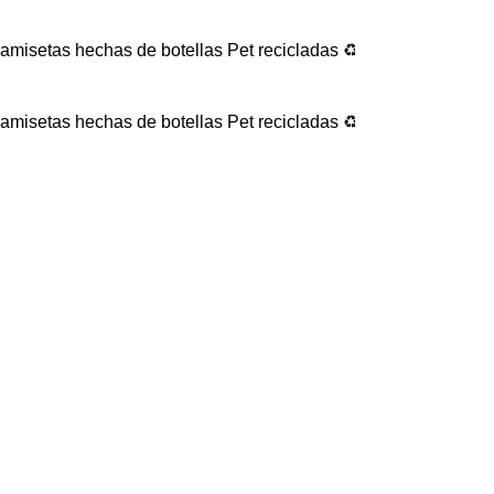
 hechas de botellas Pet recicladas ♻️ - 🔥 Por compras superi
 hechas de botellas Pet recicladas ♻️ - 🔥 Por compras superi