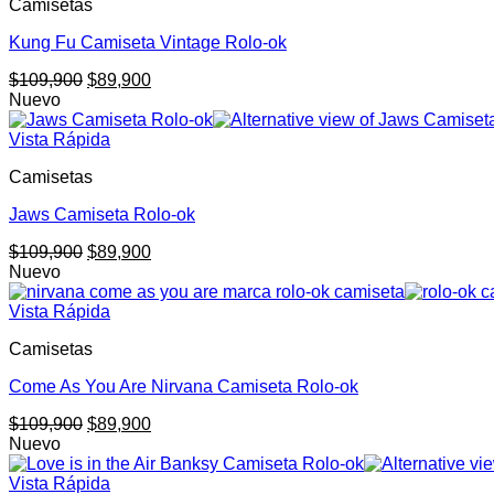
Camisetas
Kung Fu Camiseta Vintage Rolo-ok
El
El
$
109,900
$
89,900
precio
precio
Nuevo
original
actual
era:
es:
Vista Rápida
$109,900.
$89,900.
Camisetas
Jaws Camiseta Rolo-ok
El
El
$
109,900
$
89,900
precio
precio
Nuevo
original
actual
era:
es:
Vista Rápida
$109,900.
$89,900.
Camisetas
Come As You Are Nirvana Camiseta Rolo-ok
El
El
$
109,900
$
89,900
precio
precio
Nuevo
original
actual
era:
es:
Vista Rápida