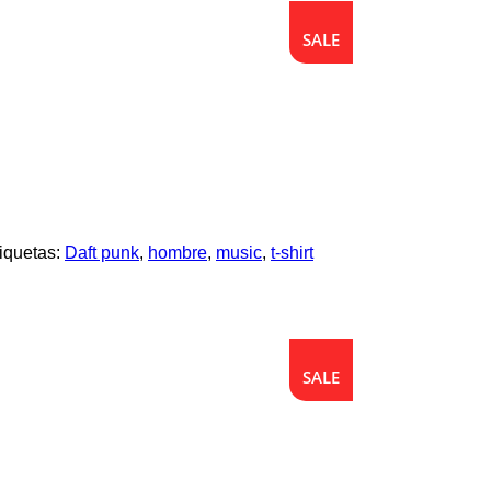
SALE
SALE
iquetas:
Daft punk
,
hombre
,
music
,
t-shirt
SALE
SALE