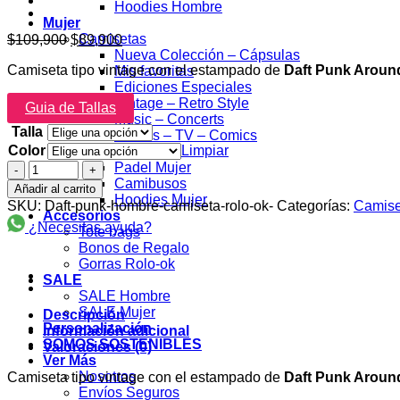
Hoodies Hombre
Mujer
El
El
Camisetas
$
109,900
$
89,900
precio
precio
Nueva Colección – Cápsulas
Camiseta tipo vintage con el estampado de
Daft Punk Around
original
actual
Mis favoritas
era:
es:
Ediciones Especiales
$109,900.
$89,900.
Vintage – Retro Style
Guia de Tallas
Music – Concerts
Talla
Movies – TV – Comics
Color
Limpiar
Gamers
Daft
Padel Mujer
Punk
Camibusos
Añadir al carrito
Around
Hoodies Mujer
SKU:
Daft-punk-hombre-camiseta-rolo-ok-
Categorías:
Camise
the
Accesorios
¿Necesitas ayuda?
world
Tote bags
Camiseta
Bonos de Regalo
Rolo-
Gorras Rolo-ok
ok
SALE
cantidad
SALE Hombre
SALE Mujer
Descripción
Personalización
Información adicional
SOMOS SOSTENIBLES
Valoraciones (0)
Ver Más
Nosotros
Camiseta tipo vintage con el estampado de
Daft Punk Around
Envíos Seguros