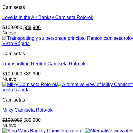
$109,900.
$89,900.
Camisetas
Love is in the Air Banksy Camiseta Rolo-ok
El
El
$
109,900
$
89,900
precio
precio
Nuevo
original
actual
era:
es:
Vista Rápida
$109,900.
$89,900.
Camisetas
Trainspotting Renton Camiseta Rolo-ok
El
El
$
109,900
$
89,900
precio
precio
Nuevo
original
actual
era:
es:
Vista Rápida
$109,900.
$89,900.
Camisetas
Milky Camiseta Rolo-ok
El
El
$
109,900
$
89,900
precio
precio
Nuevo
original
actual