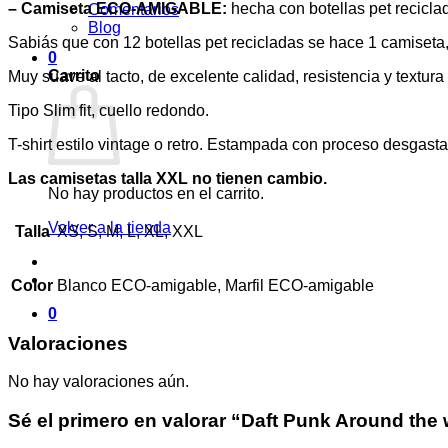
– Camiseta ECO-AMIGABLE:
hecha con botellas pet recicla
Comentarios
Blog
Sabiás que con 12 botellas pet recicladas se hace 1 camiset
0
Carrito
Muy suave al tacto, de excelente calidad, resistencia y textur
Tipo Slim fit, cuello redondo.
T-shirt estilo vintage o retro. Estampada con proceso desgast
Las camisetas talla XXL no tienen cambio.
No hay productos en el carrito.
Volver a la tienda
Talla
XS, S, M, L, XL, XXL
Color
Blanco ECO-amigable, Marfil ECO-amigable
0
Valoraciones
No hay valoraciones aún.
Sé el primero en valorar “Daft Punk Around the