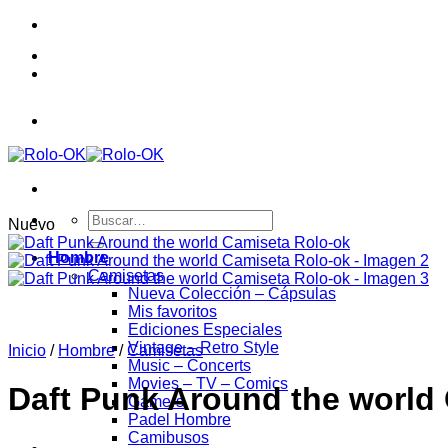
Saltar
al
contenido
Buscar
Nuevo
por:
Hombre
Camisetas
Nueva Colección – Cápsulas
Mis favoritos
Ediciones Especiales
Vintage – Retro Style
Inicio
/
Hombre
/
Camisetas
Music – Concerts
Movies – TV – Comics
Daft Punk Around the world
Gamers
Padel Hombre
Camibusos