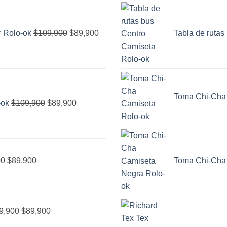
El
El
precio
precio
original
actual
r Rolo-ok
$
109,900
$
89,900
Tabla de rutas
era:
es:
$109,900.
$89,900.
El
El
precio
precio
Toma Chi-Cha
original
actual
-ok
$
109,900
$
89,900
era:
es:
$109,900.
$89,900.
El
El
precio
precio
00
$
89,900
Toma Chi-Cha
original
actual
era:
es:
El
El
$109,900.
$89,900.
precio
precio
9,900
$
89,900
original
actual