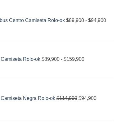
Rango
de
precios:
 bus Centro Camiseta Rolo-ok
$
89,900
-
$
94,900
desde
$89,900
hasta
Rango
$94,900
de
 Camiseta Rolo-ok
$
89,900
-
$
159,900
precios:
desde
$89,900
El
El
hasta
precio
precio
$159,900
original
actual
 Camiseta Negra Rolo-ok
$
114,900
$
94,900
era:
es:
$114,900.
$94,900.