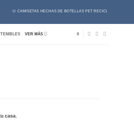
👕 CAMISETAS HECHAS DE BOTELLAS PET RECICLADAS ♻️ - 🔥 POR 
TENIBLES
VER MÁS
0
tu casa.