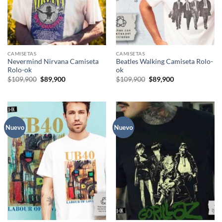
CAMISETAS
CAMISETAS
Nevermind Nirvana Camiseta
Beatles Walking Camiseta Rolo-
Rolo-ok
ok
El
El
El
El
$
109,900
$
89,900
$
109,900
$
89,900
precio
precio
precio
precio
original
actual
original
actual
era:
es:
era:
es:
$109,900.
$89,900.
$109,900.
$89,900.
Nuevo
Nuevo