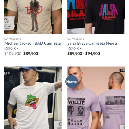
CAMISETAS
CAMISETAS
Michael Jackson BAD Camiseta
Salsa Brava Camiseta Negra
Rolo-ok
Rolo-ok
El
El
Rango
$
109,900
$
89,900
$
89,900
-
$
94,900
precio
precio
de
original
actual
precios:
era:
es:
desde
$109,900.
$89,900.
$89,900
hasta
$94,900
Nuevo