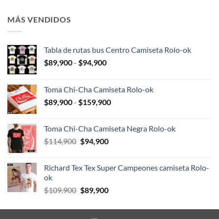
original
actual
era:
es:
MÁS VENDIDOS
$109,900.
$89,900.
Tabla de rutas bus Centro Camiseta Rolo-ok
Rango
$
89,900
-
$
94,900
de
precios:
Toma Chi-Cha Camiseta Rolo-ok
desde
Rango
$
89,900
-
$
159,900
$89,900
de
hasta
precios:
$94,900
Toma Chi-Cha Camiseta Negra Rolo-ok
desde
El
El
$
114,900
$
94,900
$89,900
precio
precio
hasta
original
actual
$159,900
Richard Tex Tex Super Campeones camiseta Rolo-
era:
es:
ok
$114,900.
$94,900.
El
El
$
109,900
$
89,900
precio
precio
original
actual