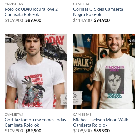
CAMISETAS
CAMISETAS
Rolo-ok UB40 locura love 2
Gorillaz G-Sides Camiseta
Camiseta Rolo-ok
Negra Rolo-ok
El
El
El
El
$
109,900
$
89,900
$
114,900
$
94,900
precio
precio
precio
precio
original
actual
original
actual
era:
es:
era:
es:
$109,900.
$89,900.
$114,900.
$94,900.
CAMISETAS
CAMISETAS
Gorillaz tomorrow comes today
Michael Jackson Moon Walk
Camiseta Rolo-ok
Camiseta Rolo-ok
El
El
El
El
$
109,900
$
89,900
$
109,900
$
89,900
precio
precio
precio
precio
original
actual
original
actual