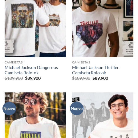
CAMISETAS
CAMISETAS
Michael Jackson Dangerous
Michael Jackson Thriller
Camiseta Rolo-ok
Camiseta Rolo-ok
El
El
El
El
$
109,900
$
89,900
$
109,900
$
89,900
precio
precio
precio
precio
original
actual
original
actual
era:
es:
era:
es:
$109,900.
$89,900.
$109,900.
$89,900.
Nuevo
Nuevo