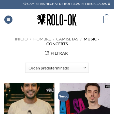
Saltar
👕 CAMISETAS HECHAS DE BOTELLAS PET RECICLADAS ♻️ - 🔥 POR
al
contenido
0
INICIO
/
HOMBRE
/
CAMISETAS
/
MUSIC -
CONCERTS
FILTRAR
Nuevo