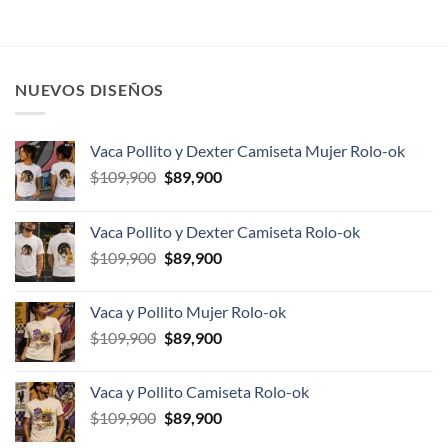
era:
es:
era:
es:
$109,900.
$89,900.
$109,900.
$89,900.
NUEVOS DISEÑOS
Vaca Pollito y Dexter Camiseta Mujer Rolo-ok
El
El
$
109,900
$
89,900
precio
precio
original
actual
Vaca Pollito y Dexter Camiseta Rolo-ok
era:
es:
El
El
$
109,900
$
89,900
$109,900.
$89,900.
precio
precio
original
actual
Vaca y Pollito Mujer Rolo-ok
era:
es:
El
El
$
109,900
$
89,900
$109,900.
$89,900.
precio
precio
original
actual
Vaca y Pollito Camiseta Rolo-ok
era:
es:
El
El
$
109,900
$
89,900
$109,900.
$89,900.
precio
precio