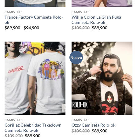
CAMISETAS
CAMISETAS
Trance Factory Camiseta Rolo-
Willie Colon La Gran Fuga
ok
Camiseta Rolo-ok
Rango
El
El
$
89,900
-
$
94,900
$
109,900
$
89,900
de
precio
precio
precios:
original
actual
desde
era:
es:
$89,900
$109,900.
$89,900.
hasta
$94,900
Nuevo
CAMISETAS
CAMISETAS
Gorillaz Celebridad Takedown
Ozzy Camiseta Rolo-ok
Camiseta Rolo-ok
El
El
$
109,900
$
89,900
precio
precio
El
El
$
109,900
$
89,900