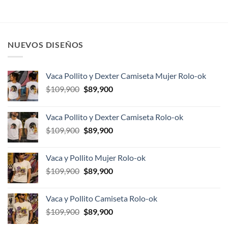
$179,900.
$139,900.
era:
es:
$139,900.
$99,900.
NUEVOS DISEÑOS
Vaca Pollito y Dexter Camiseta Mujer Rolo-ok
El
El
$
109,900
$
89,900
precio
precio
original
actual
Vaca Pollito y Dexter Camiseta Rolo-ok
era:
es:
El
El
$
109,900
$
89,900
$109,900.
$89,900.
precio
precio
original
actual
Vaca y Pollito Mujer Rolo-ok
era:
es:
El
El
$
109,900
$
89,900
$109,900.
$89,900.
precio
precio
original
actual
Vaca y Pollito Camiseta Rolo-ok
era:
es:
El
El
$
109,900
$
89,900
$109,900.
$89,900.
precio
precio