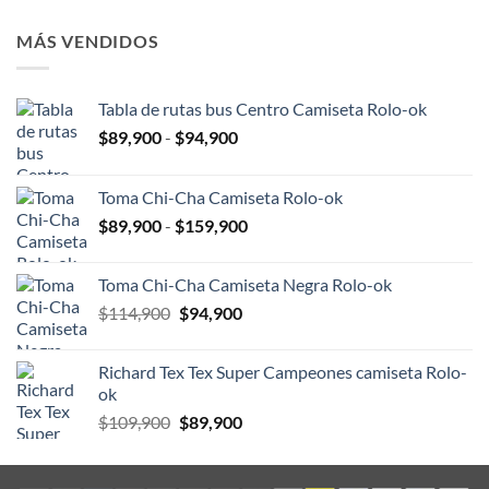
original
actual
era:
es:
MÁS VENDIDOS
$109,900.
$89,900.
Tabla de rutas bus Centro Camiseta Rolo-ok
Rango
$
89,900
-
$
94,900
de
precios:
Toma Chi-Cha Camiseta Rolo-ok
desde
Rango
$
89,900
-
$
159,900
$89,900
de
hasta
precios:
$94,900
Toma Chi-Cha Camiseta Negra Rolo-ok
desde
El
El
$
114,900
$
94,900
$89,900
precio
precio
hasta
original
actual
$159,900
Richard Tex Tex Super Campeones camiseta Rolo-
era:
es:
ok
$114,900.
$94,900.
El
El
$
109,900
$
89,900
precio
precio
original
actual