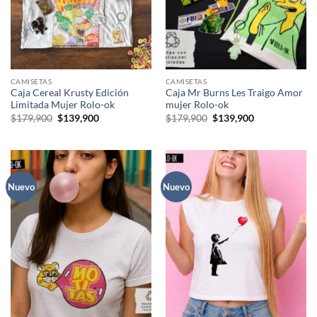
CAMISETAS
CAMISETAS
Caja Cereal Krusty Edición
Caja Mr Burns Les Traigo Amor
Limitada Mujer Rolo-ok
mujer Rolo-ok
El
El
El
El
$
179,900
$
139,900
$
179,900
$
139,900
precio
precio
precio
precio
original
actual
original
actual
era:
es:
era:
es:
$179,900.
$139,900.
$179,900.
$139,900.
Nuevo
Nuevo