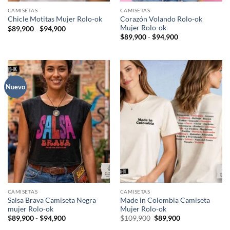
CAMISETAS
CAMISETAS
Corazón Volando Rolo-ok
Chicle Motitas Mujer Rolo-ok
Mujer Rolo-ok
Rango
$
89,900
-
$
94,900
de
Rango
$
89,900
-
$
94,900
precios:
de
desde
precios:
$89,900
desde
hasta
$89,900
$94,900
hasta
$94,900
Nuevo
CAMISETAS
CAMISETAS
Salsa Brava Camiseta Negra
Made in Colombia Camiseta
mujer Rolo-ok
Mujer Rolo-ok
Rango
El
El
$
89,900
-
$
94,900
$
109,900
$
89,900
de
precio
precio