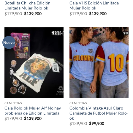
Botellita Chi-cha Edición
Caja VHS Edición Limitada
Limitada Mujer Rolo-ok
Mujer Rolo-ok
El
El
El
El
$
179,900
$
139,900
$
179,900
$
139,900
precio
precio
precio
precio
original
actual
original
actual
era:
es:
era:
es:
$179,900.
$139,900.
$179,900.
$139,900.
Nuevo
CAMISETAS
CAMISETAS
Caja Rolo-ok Mujer Alf No hay
Colombia Vintage Azul Claro
problema de Edición Limitada
Camiseta de Fútbol Mujer Rolo-
ok
El
El
$
179,900
$
139,900
precio
precio
El
El
$
139,900
$
99,900
original
actual
precio
precio
era:
es:
original
actual