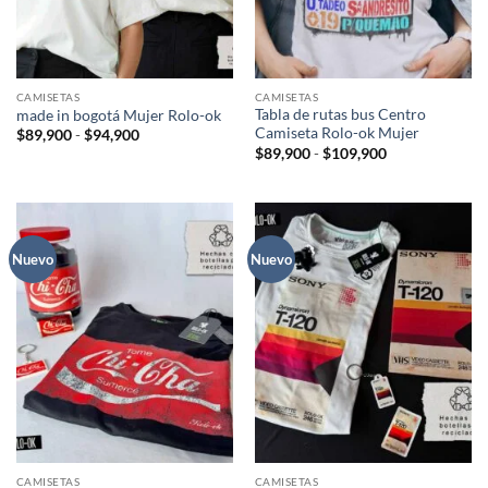
CAMISETAS
CAMISETAS
Tabla de rutas bus Centro
made in bogotá Mujer Rolo-ok
Camiseta Rolo-ok Mujer
Rango
$
89,900
-
$
94,900
de
Rango
$
89,900
-
$
109,900
precios:
de
desde
precios:
$89,900
desde
hasta
$89,900
$94,900
hasta
$109,900
Nuevo
Nuevo
CAMISETAS
CAMISETAS