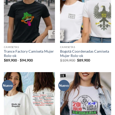
CAMISETAS
CAMISETAS
Trance Factory Camiseta Mujer
Bogotá Coordenadas Camiseta
Rolo-ok
Mujer Rolo-ok
Rango
El
El
$
89,900
-
$
94,900
$
109,900
$
89,900
de
precio
precio
precios:
original
actual
desde
era:
es:
$89,900
$109,900.
$89,900.
hasta
$94,900
Nuevo
Nuevo