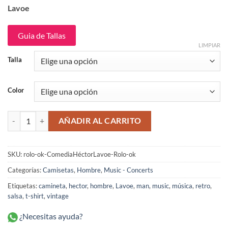
original
actual
Lavoe
era:
es:
$109,900.
$89,900.
Guia de Tallas
Talla
Color
Comedia Héctor Lavoe camiseta Rolo-ok cantidad
AÑADIR AL CARRITO
SKU:
rolo-ok-ComediaHéctorLavoe-Rolo-ok
Categorías:
Camisetas
,
Hombre
,
Music - Concerts
Etiquetas:
camineta
,
hector
,
hombre
,
Lavoe
,
man
,
music
,
música
,
retro
,
salsa
,
t-shirt
,
vintage
¿Necesitas ayuda?