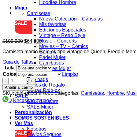
Hoodies Hombre
Mujer
Camisetas
Nueva Colección – Cápsulas
SALE
Mis favoritas
Ediciones Especiales
Vintage – Retro Style
El
El
Music – Concerts
$
109,900
$
64,900
precio
precio
Movies – TV – Comics
Camiseta marca Rolo-ok tipo vintage de Queen, Freddie Merc
original
actual
Gamers
era:
es:
Padel Mujer
Guia de Tallas
$109,900.
$64,900.
Camibusos
Talla
Hoodies Mujer
Accesorios
Color
Limpiar
Tote bags
Don't
Bonos de Regalo
Stop
Añadir al carrito
Gorras Rolo-ok
Me
SKU:
rolo-okDSMN001
Categorías:
Camisetas
,
Hombre
,
Musi
SALE
Now
¿Necesitas ayuda?
SALE Hombre
Camiseta
SALE Mujer
Rolo-
Personalización
ok
SOMOS SOSTENIBLES
cantidad
Ver Más
Nosotros
SALE
Envíos Seguros