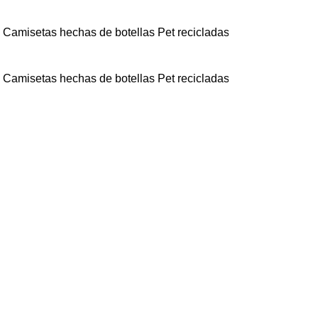
tas hechas de botellas Pet recicladas ♻️ - 🔥 Por compras sup
tas hechas de botellas Pet recicladas ♻️ - 🔥 Por compras sup