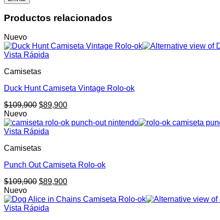
Productos relacionados
Nuevo
Vista Rápida
Camisetas
Duck Hunt Camiseta Vintage Rolo-ok
El
El
$
109,900
$
89,900
precio
precio
Nuevo
original
actual
era:
es:
Vista Rápida
$109,900.
$89,900.
Camisetas
Punch Out Camiseta Rolo-ok
El
El
$
109,900
$
89,900
precio
precio
Nuevo
original
actual
era:
es:
Vista Rápida
$109,900.
$89,900.