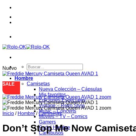
Saltar
al
contenido
Buscar
Nuevo
por:
Hombre
Camisetas
SALE
Nueva Colección – Cápsulas
Mis favoritos
Ediciones Especiales
Vintage – Retro Style
Music – Concerts
Inicio
/
Hombre
/
Camisetas
Movies – TV – Comics
Gamers
Don’t Stop Me Now Camiset
Padel Hombre
Camibusos