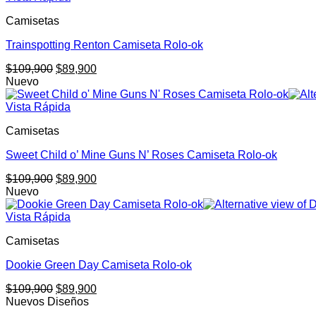
$109,900.
$89,900.
Camisetas
Trainspotting Renton Camiseta Rolo-ok
El
El
$
109,900
$
89,900
precio
precio
Nuevo
original
actual
era:
es:
Vista Rápida
$109,900.
$89,900.
Camisetas
Sweet Child o’ Mine Guns N’ Roses Camiseta Rolo-ok
El
El
$
109,900
$
89,900
precio
precio
Nuevo
original
actual
era:
es:
Vista Rápida
$109,900.
$89,900.
Camisetas
Dookie Green Day Camiseta Rolo-ok
El
El
$
109,900
$
89,900
precio
precio
Nuevos Diseños
original
actual