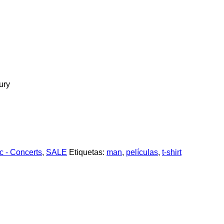
ury
c - Concerts
,
SALE
Etiquetas:
man
,
películas
,
t-shirt