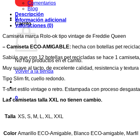
Comentarios
Blog
Descripción
0
Información adicional
Carrito
Valoraciones (0)
Camiseta marca Rolo-ok tipo vintage de Freddie Queen
– Camiseta ECO-AMIGABLE:
hecha con botellas pet recicla
Sabiás que con 12 botellas pet recicladas se hace 1 camiset
No hay productos en el carrito.
Muy suave al tacto, de excelente calidad, resistencia y textur
Volver a la tienda
Tipo Slim fit, cuello redondo.
T-shirt estilo vintage o retro. Estampada con proceso desgast
0
Las camisetas talla XXL no tienen cambio.
Talla
XS, S, M, L, XL, XXL
Color
Amarillo ECO-Amigable, Blanco ECO-amigable, Marfi