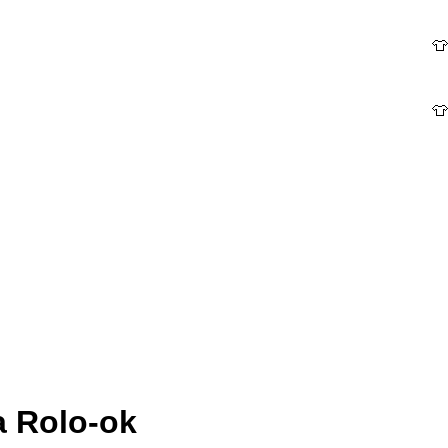
👕 Camise
👕 Camise
a Rolo-ok