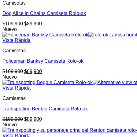
Camisetas
Dog Alice in Chains Camiseta Rolo-ok
El
El
$
109,900
$
89,900
precio
precio
Nuevo
original
actual
era:
es:
Vista Rápida
$109,900.
$89,900.
Camisetas
Policeman Banksy Camiseta Rolo-ok
El
El
$
109,900
$
89,900
precio
precio
Nuevo
original
actual
era:
es:
Vista Rápida
$109,900.
$89,900.
Camisetas
Trainspotting Begbie Camiseta Rolo-ok
El
El
$
109,900
$
89,900
precio
precio
Nuevo
original
actual
era:
es:
Vista Rápida