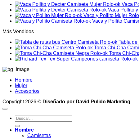
Vaca Po
era:
es:
Vaca Pollito 
$109,900.
$89,900.
Vaca y Pollito Mujer Rol
Vaca y Pollito Camis
Más Vendidos
Tabla de
Toma Chi-Cha Cami
Toma Chi-Ch
Hombre
Mujer
Accesorios
Copyright 2026 ©
Diseñado por David Pulido Marketing
Buscar
por:
Hombre
Camisetas