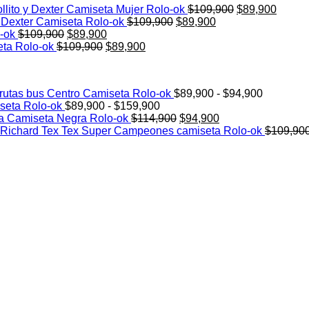
El
El
llito y Dexter Camiseta Mujer Rolo-ok
$
109,900
$
89,900
El
El
precio
precio
y Dexter Camiseta Rolo-ok
$
109,900
$
89,900
El
El
precio
precio
original
actual
o-ok
$
109,900
$
89,900
precio
El
precio
El
original
actual
era:
es:
eta Rolo-ok
$
109,900
$
89,900
original
precio
actual
precio
era:
es:
$109,900.
$89,90
era:
original
es:
actual
$109,900.
$89,900.
$109,900.
era:
$89,900.
es:
Rango
 rutas bus Centro Camiseta Rolo-ok
$
89,900
-
$
94,900
$109,900.
$89,900.
Rango
de
seta Rolo-ok
$
89,900
-
$
159,900
de
El
El
precios:
a Camiseta Negra Rolo-ok
$
114,900
$
94,900
precios:
precio
precio
desde
Richard Tex Tex Super Campeones camiseta Rolo-ok
$
109,90
desde
original
actual
$89,900
$89,900
era:
es:
hasta
hasta
$114,900.
$94,900.
$94,900
$159,900