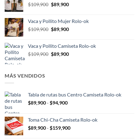
El
El
$
109,900
$
89,900
$109,900.
$89,900.
precio
precio
original
actual
Vaca y Pollito Mujer Rolo-ok
era:
es:
El
El
$
109,900
$
89,900
$109,900.
$89,900.
precio
precio
original
actual
Vaca y Pollito Camiseta Rolo-ok
era:
es:
El
El
$
109,900
$
89,900
$109,900.
$89,900.
precio
precio
original
actual
era:
es:
MÁS VENDIDOS
$109,900.
$89,900.
Tabla de rutas bus Centro Camiseta Rolo-ok
Rango
$
89,900
-
$
94,900
de
precios:
Toma Chi-Cha Camiseta Rolo-ok
desde
Rango
$
89,900
-
$
159,900
$89,900
de
hasta