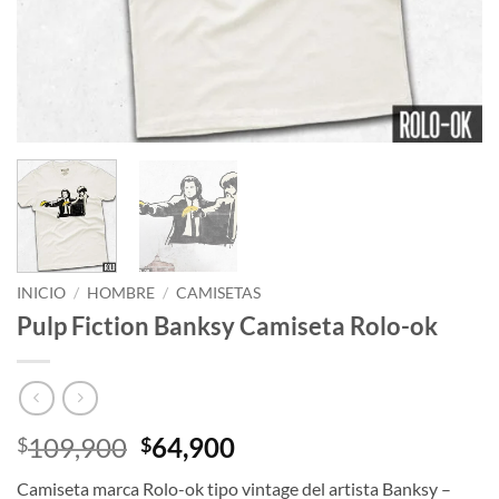
INICIO
/
HOMBRE
/
CAMISETAS
Pulp Fiction Banksy Camiseta Rolo-ok
El
El
109,900
64,900
$
$
precio
precio
Camiseta marca Rolo-ok tipo vintage del artista Banksy –