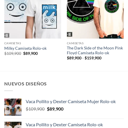
CAMISETAS
CAMISETAS
The Dark Side of the Moon Pink
Milky Camiseta Rolo-ok
Floyd Camiseta Rolo-ok
El
El
$
109,900
$
89,900
precio
precio
Rango
$
89,900
-
$
159,900
original
actual
de
era:
es:
precios:
$109,900.
$89,900.
desde
$89,900
hasta
$159,900
NUEVOS DISEÑOS
Vaca Pollito y Dexter Camiseta Mujer Rolo-ok
El
El
$
109,900
$
89,900
precio
precio
original
actual
Vaca Pollito y Dexter Camiseta Rolo-ok
era:
es: