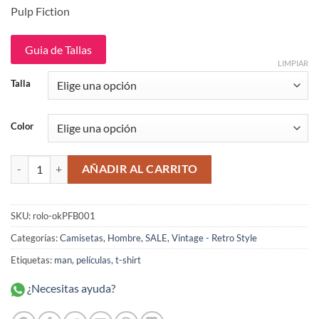
original
actual
Pulp Fiction
era:
es:
$109,900.
$64,900.
Guia de Tallas
LIMPIAR
Talla
Color
Pulp Fiction Banksy Camiseta Rolo-ok cantidad
AÑADIR AL CARRITO
SKU:
rolo-okPFB001
Categorías:
Camisetas
,
Hombre
,
SALE
,
Vintage - Retro Style
Etiquetas:
man
,
películas
,
t-shirt
¿Necesitas ayuda?