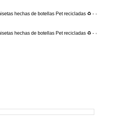
chas de botellas Pet recicladas ♻️ - 🔥 Por compras superior
chas de botellas Pet recicladas ♻️ - 🔥 Por compras superior