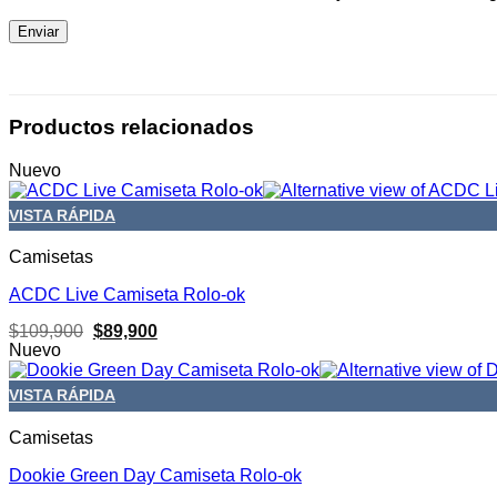
Productos relacionados
Nuevo
VISTA RÁPIDA
Camisetas
ACDC Live Camiseta Rolo-ok
El
El
$
109,900
$
89,900
precio
precio
Nuevo
original
actual
era:
es:
VISTA RÁPIDA
$109,900.
$89,900.
Camisetas
Dookie Green Day Camiseta Rolo-ok