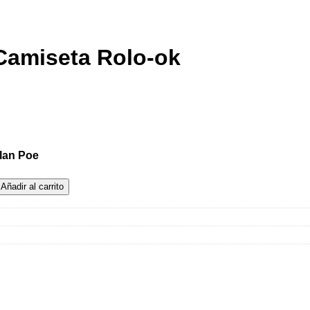
Camiseta Rolo-ok
lan Poe
dgar Allan Poe Camiseta Rolo-ok cantidad
Añadir al carrito