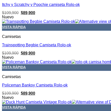
Itchy y Scratchy y Poochie camiseta Rolo-ok
El
El
$
109,900
$
89,900
precio
precio
Nuevo
original
actual
era:
es:
VISTA RÁPIDA
$109,900.
$89,900.
Camisetas
Trainspotting Begbie Camiseta Rolo-ok
El
El
$
109,900
$
89,900
precio
precio
Nuevo
original
actual
era:
es:
VISTA RÁPIDA
$109,900.
$89,900.
Camisetas
Policeman Banksy Camiseta Rolo-ok
El
El
$
109,900
$
89,900
precio
precio
Nuevo
original
actual
era:
es:
VISTA RÁPIDA
$109,900.
$89,900.