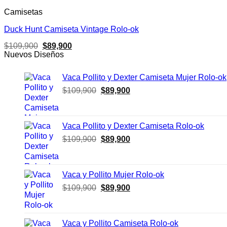
Camisetas
Duck Hunt Camiseta Vintage Rolo-ok
El
El
$
109,900
$
89,900
precio
precio
Nuevos Diseños
original
actual
era:
es:
Vaca Pollito y Dexter Camiseta Mujer Rolo-ok
$109,900.
$89,900.
El
El
$
109,900
$
89,900
precio
precio
original
actual
era:
es:
Vaca Pollito y Dexter Camiseta Rolo-ok
$109,900.
$89,900.
El
El
$
109,900
$
89,900
precio
precio
original
actual
era:
es:
Vaca y Pollito Mujer Rolo-ok
$109,900.
$89,900.
El
El
$
109,900
$
89,900
precio
precio
original
actual
era:
es:
Vaca y Pollito Camiseta Rolo-ok