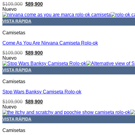
El
El
$
109,900
$
89,900
precio
precio
Nuevo
original
actual
era:
es:
VISTA RÁPIDA
$109,900.
$89,900.
Camisetas
Come As You Are Nirvana Camiseta Rolo-ok
El
El
$
109,900
$
89,900
precio
precio
Nuevo
original
actual
era:
es:
VISTA RÁPIDA
$109,900.
$89,900.
Camisetas
Stop Wars Banksy Camiseta Rolo-ok
El
El
$
109,900
$
89,900
precio
precio
Nuevo
original
actual
era:
es:
VISTA RÁPIDA
$109,900.
$89,900.
Camisetas