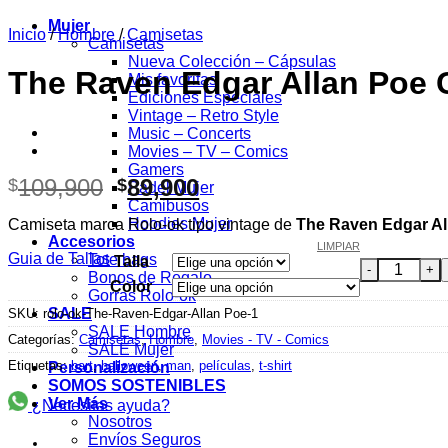
Hoodies Hombre
Mujer
Inicio
/
Hombre
/
Camisetas
Camisetas
Nueva Colección – Cápsulas
The Raven Edgar Allan Poe 
Mis favoritas
Ediciones Especiales
Vintage – Retro Style
Music – Concerts
Movies – TV – Comics
Gamers
El
El
109,900
89,900
$
$
Padel Mujer
precio
precio
Camibusos
Hoodies Mujer
Camiseta marca Rolo-ok tipo vintage de
The Raven Edgar Al
original
actual
Accesorios
LIMPIAR
era:
es:
Guia de Tallas
Tote bags
Talla
The Raven E
$109,900.
$89,900.
Bonos de Regalo
Color
Gorras Rolo-ok
SALE
SKU:
rolo-ok-The-Raven-Edgar-Allan Poe-1
SALE Hombre
Categorías:
Camisetas
,
Hombre
,
Movies - TV - Comics
SALE Mujer
Etiquetas:
bart
,
halloween
,
man
,
películas
,
t-shirt
Personalización
SOMOS SOSTENIBLES
Ver Más
¿Necesitas ayuda?
Nosotros
Envíos Seguros