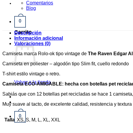
Comentarios
Blog
0
Carrito
Descripción
Información adicional
Valoraciones (0)
Camiseta marca Rolo-ok tipo vintage de
The Raven Edgar Al
Camiseta en poliester – algodón tipo Slim fit, cuello redondo
T-shirt estilo vintage o retro.
Volver a la tienda
Camiseta ECO-AMIGABLE: hecha con botellas pet recicla
Sabiás que con 12 botellas pet recicladas se hace 1 camiset
Muy suave al tacto, de excelente calidad, resistencia y textur
0
Talla
XS, S, M, L, XL, XXL