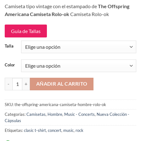
precio
precio
Camiseta tipo vintage con el estampado de
The Offspring
original
actual
Americana Camiseta Rolo-ok
Camiseta Rolo-ok
era:
es:
$109,900.
$89,900.
Guia de Tallas
Talla
Color
The Offspring Americana Camiseta Rolo-ok cantidad
AÑADIR AL CARRITO
SKU:
the-offspring-americana-camiseta-hombre-rolo-ok
Categorías:
Camisetas
,
Hombre
,
Music - Concerts
,
Nueva Colección -
Cápsulas
Etiquetas:
clasic t-shirt
,
concert
,
music
,
rock