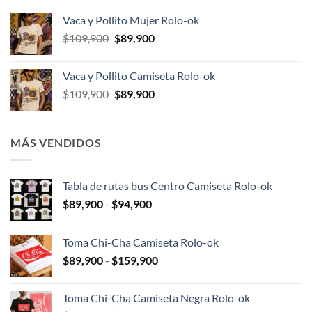
original
actual
Vaca y Pollito Mujer Rolo-ok
era:
es:
El
El
$
109,900
$
89,900
$109,900.
$89,900.
precio
precio
original
actual
Vaca y Pollito Camiseta Rolo-ok
era:
es:
El
El
$
109,900
$
89,900
$109,900.
$89,900.
precio
precio
original
actual
era:
es:
MÁS VENDIDOS
$109,900.
$89,900.
Tabla de rutas bus Centro Camiseta Rolo-ok
Rango
$
89,900
-
$
94,900
de
precios:
Toma Chi-Cha Camiseta Rolo-ok
desde
Rango
$
89,900
-
$
159,900
$89,900
de
hasta
precios:
$94,900
Toma Chi-Cha Camiseta Negra Rolo-ok
desde