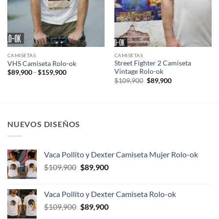
CAMISETAS
CAMISETAS
Street Fighter 2 Camiseta
VHS Camiseta Rolo-ok
Vintage Rolo-ok
Rango
$
89,900
-
$
159,900
de
El
El
$
109,900
$
89,900
precios:
precio
precio
desde
original
actual
$89,900
era:
es:
hasta
$109,900.
$89,900.
$159,900
NUEVOS DISEÑOS
Vaca Pollito y Dexter Camiseta Mujer Rolo-ok
El
El
$
109,900
$
89,900
precio
precio
original
actual
Vaca Pollito y Dexter Camiseta Rolo-ok
era:
es:
El
El
$
109,900
$
89,900
$109,900.
$89,900.
precio
precio