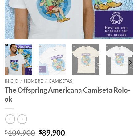
INICIO
/
HOMBRE
/
CAMISETAS
The Offspring Americana Camiseta Rolo-
ok
El
El
109,900
89,900
$
$