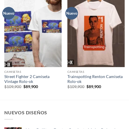
Nuevo
Nuevo
CAMISETAS
CAMISETAS
Street Fighter 2 Camiseta
Trainspotting Renton Camiseta
Vintage Rolo-ok
Rolo-ok
El
El
El
El
$
109,900
$
89,900
$
109,900
$
89,900
precio
precio
precio
precio
original
actual
original
actual
era:
es:
era:
es:
$109,900.
$89,900.
$109,900.
$89,900.
NUEVOS DISEÑOS