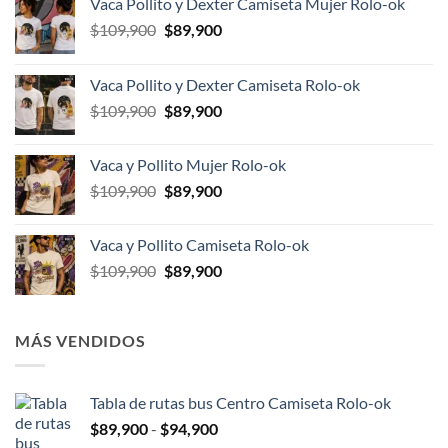
Vaca Pollito y Dexter Camiseta Mujer Rolo-ok
El
El
$
109,900
$
89,900
precio
precio
original
actual
Vaca Pollito y Dexter Camiseta Rolo-ok
era:
es:
El
El
$
109,900
$
89,900
$109,900.
$89,900.
precio
precio
original
actual
Vaca y Pollito Mujer Rolo-ok
era:
es:
El
El
$
109,900
$
89,900
$109,900.
$89,900.
precio
precio
original
actual
Vaca y Pollito Camiseta Rolo-ok
era:
es:
El
El
$
109,900
$
89,900
$109,900.
$89,900.
precio
precio
original
actual
era:
es:
MÁS VENDIDOS
$109,900.
$89,900.
Tabla de rutas bus Centro Camiseta Rolo-ok
Rango
$
89,900
-
$
94,900