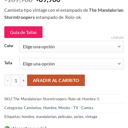
precio
precio
Camiseta tipo vintage con el estampado de
The Mandalorian
original
actual
Stormtroopers
estampado de
Rolo-ok.
era:
es:
$109,900.
$89,900.
Guia de Tallas
LIMPIAR
Color
Talla
The Mandalorian Stormtroopers Camiseta Rolo-ok cantidad
AÑADIR AL CARRITO
SKU:
The-Mandalorian-Stormtroopers-Rolo-ok-Hombre-5
Categorías:
Camisetas
,
Hombre
,
Movies - TV - Comics
Etiquetas:
hombre
,
mandalorian
,
películas
,
series
,
vintage