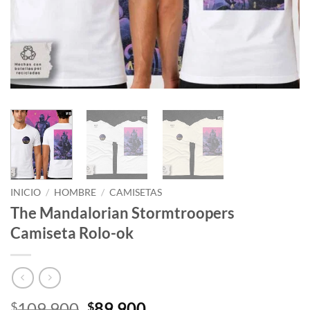
INICIO
/
HOMBRE
/
CAMISETAS
The Mandalorian Stormtroopers
Camiseta Rolo-ok
El
El
109,900
89,900
$
$