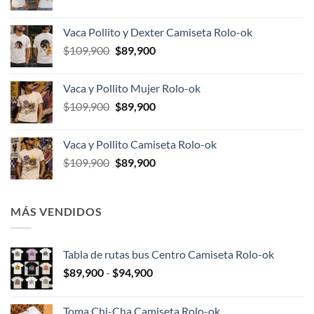
precio
precio
original
actual
Vaca Pollito y Dexter Camiseta Rolo-ok
era:
es:
El
El
$
109,900
$
89,900
$109,900.
$89,900.
precio
precio
original
actual
Vaca y Pollito Mujer Rolo-ok
era:
es:
El
El
$
109,900
$
89,900
$109,900.
$89,900.
precio
precio
original
actual
Vaca y Pollito Camiseta Rolo-ok
era:
es:
El
El
$
109,900
$
89,900
$109,900.
$89,900.
precio
precio
original
actual
era:
es:
MÁS VENDIDOS
$109,900.
$89,900.
Tabla de rutas bus Centro Camiseta Rolo-ok
Rango
$
89,900
-
$
94,900
de
precios:
Toma Chi-Cha Camiseta Rolo-ok