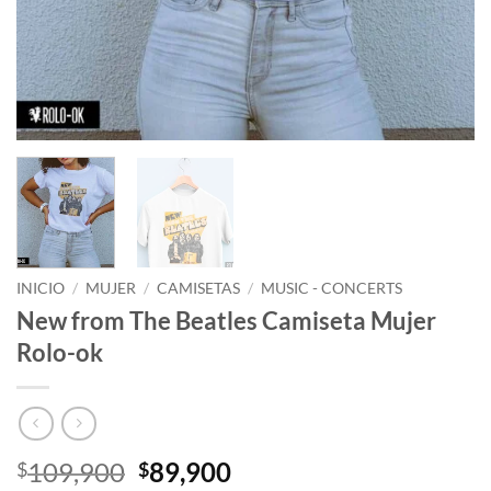
INICIO
/
MUJER
/
CAMISETAS
/
MUSIC - CONCERTS
New from The Beatles Camiseta Mujer
Rolo-ok
El
El
109,900
89,900
$
$