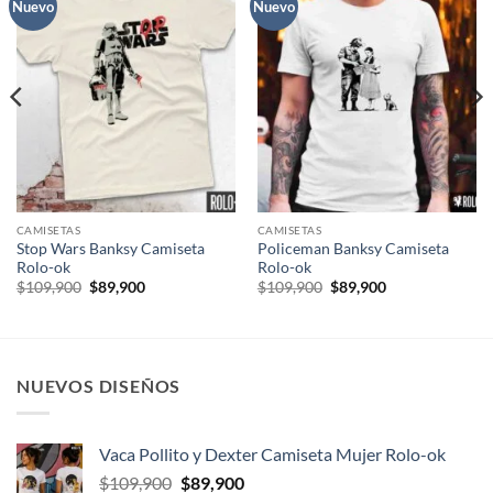
Nuevo
Nuevo
CAMISETAS
CAMISETAS
Stop Wars Banksy Camiseta
Policeman Banksy Camiseta
Rolo-ok
Rolo-ok
El
El
El
El
$
109,900
$
89,900
$
109,900
$
89,900
precio
precio
precio
precio
original
actual
original
actual
era:
es:
era:
es:
$109,900.
$89,900.
$109,900.
$89,900.
NUEVOS DISEÑOS
Vaca Pollito y Dexter Camiseta Mujer Rolo-ok
El
El
$
109,900
$
89,900