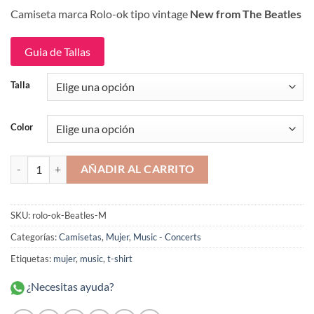
precio
precio
Camiseta marca Rolo-ok tipo vintage
New from The Beatles
original
actual
era:
es:
$109,900.
$89,900.
Guia de Tallas
Talla
Color
New from The Beatles Camiseta Mujer Rolo-ok cantidad
AÑADIR AL CARRITO
SKU:
rolo-ok-Beatles-M
Categorías:
Camisetas
,
Mujer
,
Music - Concerts
Etiquetas:
mujer
,
music
,
t-shirt
¿Necesitas ayuda?