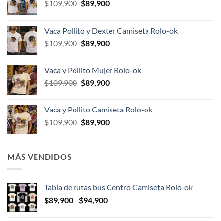
El
El
$
109,900
$
89,900
precio
precio
original
actual
Vaca Pollito y Dexter Camiseta Rolo-ok
era:
es:
El
El
$
109,900
$
89,900
$109,900.
$89,900.
precio
precio
original
actual
Vaca y Pollito Mujer Rolo-ok
era:
es:
El
El
$
109,900
$
89,900
$109,900.
$89,900.
precio
precio
original
actual
Vaca y Pollito Camiseta Rolo-ok
era:
es:
El
El
$
109,900
$
89,900
$109,900.
$89,900.
precio
precio
original
actual
era:
es:
MÁS VENDIDOS
$109,900.
$89,900.
Tabla de rutas bus Centro Camiseta Rolo-ok
Rango
$
89,900
-
$
94,900
de
precios: