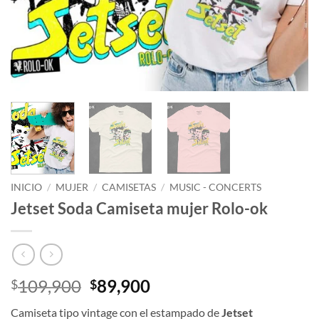
INICIO
/
MUJER
/
CAMISETAS
/
MUSIC - CONCERTS
Jetset Soda Camiseta mujer Rolo-ok
El
El
109,900
89,900
$
$
precio
precio
Camiseta tipo vintage con el estampado de
Jetset