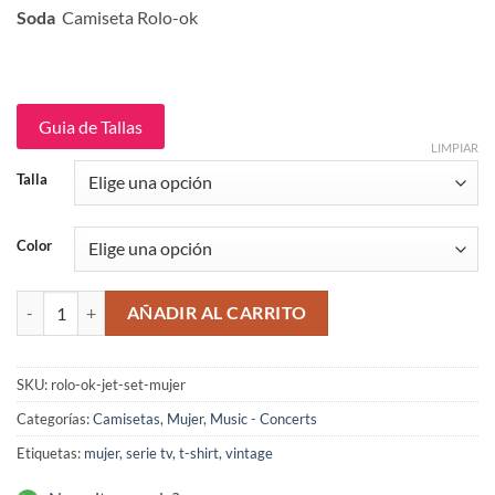
original
actual
Soda
Camiseta Rolo-ok
era:
es:
$109,900.
$89,900.
Guia de Tallas
LIMPIAR
Talla
Color
Jetset Soda Camiseta mujer Rolo-ok cantidad
AÑADIR AL CARRITO
SKU:
rolo-ok-jet-set-mujer
Categorías:
Camisetas
,
Mujer
,
Music - Concerts
Etiquetas:
mujer
,
serie tv
,
t-shirt
,
vintage