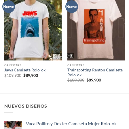
Nuevo
Nuevo
CAMISETAS
CAMISETAS
Trainspotting Renton Camiseta
Jaws Camiseta Rolo-ok
Rolo-ok
El
El
$
109,900
$
89,900
precio
precio
El
El
$
109,900
$
89,900
original
actual
precio
precio
era:
es:
original
actual
$109,900.
$89,900.
era:
es:
$109,900.
$89,900.
NUEVOS DISEÑOS
Vaca Pollito y Dexter Camiseta Mujer Rolo-ok