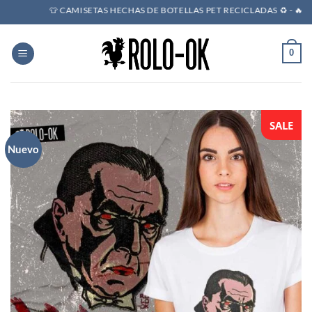
Saltar
👕 CAMISETAS HECHAS DE BOTELLAS PET RECICLADAS ♻️ - 🔥 POR
al
contenido
0
SALE
Nuevo