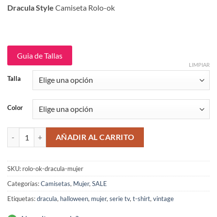
original
actual
Dracula Style
Camiseta Rolo-ok
era:
es:
$109,900.
$64,900.
Guia de Tallas
LIMPIAR
Talla
Color
Dracula Style Camiseta mujer Rolo-ok cantidad
AÑADIR AL CARRITO
SKU:
rolo-ok-dracula-mujer
Categorías:
Camisetas
,
Mujer
,
SALE
Etiquetas:
dracula
,
halloween
,
mujer
,
serie tv
,
t-shirt
,
vintage