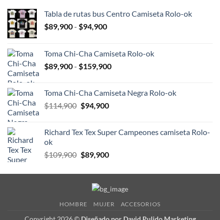
Tabla de rutas bus Centro Camiseta Rolo-ok
Rango
$
89,900
-
$
94,900
de
precios:
Toma Chi-Cha Camiseta Rolo-ok
desde
Rango
$
89,900
-
$
159,900
$89,900
de
hasta
precios:
$94,900
Toma Chi-Cha Camiseta Negra Rolo-ok
desde
El
El
$
114,900
$
94,900
$89,900
precio
precio
hasta
original
actual
$159,900
Richard Tex Tex Super Campeones camiseta Rolo-
era:
es:
ok
$114,900.
$94,900.
El
El
$
109,900
$
89,900
precio
precio
original
actual
era:
es:
$109,900.
$89,900.
HOMBRE
MUJER
ACCESORIOS
Copyright 2026 ©
Diseñado por David Pulido Marketing