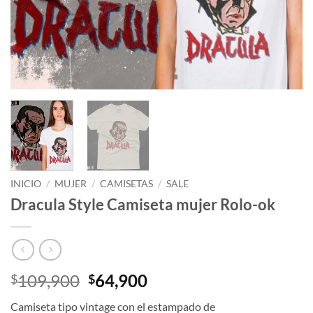
INICIO
/
MUJER
/
CAMISETAS
/
SALE
Dracula Style Camiseta mujer Rolo-ok
El
El
109,900
64,900
$
$
precio
precio
Camiseta tipo vintage con el estampado de