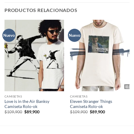
PRODUCTOS RELACIONADOS
Nuevo
Nuevo
CAMISETAS
CAMISETAS
Love is in the Air Banksy
Eleven Stranger Things
Camiseta Rolo-ok
Camiseta Rolo-ok
El
El
El
El
$
109,900
$
89,900
$
109,900
$
89,900
precio
precio
precio
precio
original
actual
original
actual
era:
es:
era:
es:
$109,900.
$89,900.
$109,900.
$89,900.