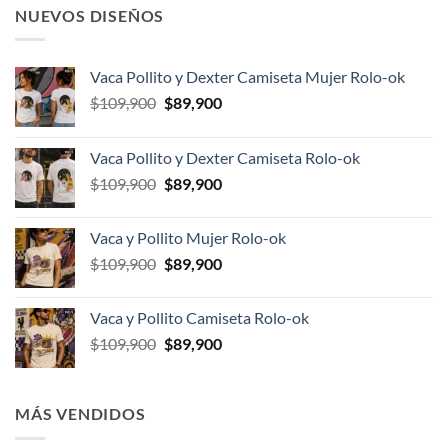
NUEVOS DISEÑOS
Vaca Pollito y Dexter Camiseta Mujer Rolo-ok
El
El
$
109,900
$
89,900
precio
precio
original
actual
Vaca Pollito y Dexter Camiseta Rolo-ok
era:
es:
El
El
$
109,900
$
89,900
$109,900.
$89,900.
precio
precio
original
actual
Vaca y Pollito Mujer Rolo-ok
era:
es:
El
El
$
109,900
$
89,900
$109,900.
$89,900.
precio
precio
original
actual
Vaca y Pollito Camiseta Rolo-ok
era:
es:
El
El
$
109,900
$
89,900
$109,900.
$89,900.
precio
precio
original
actual
era:
es:
MÁS VENDIDOS
$109,900.
$89,900.