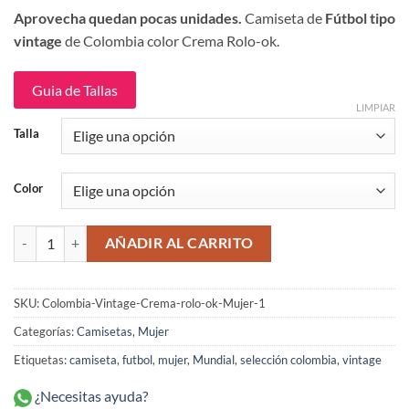
precio
precio
Aprovecha quedan pocas unidades.
Camiseta de
Fútbol tipo
original
actual
vintage
de Colombia color Crema Rolo-ok.
era:
es:
$139,900.
$99,900.
Guia de Tallas
LIMPIAR
Talla
Color
Colombia Vintage Crema Camiseta de Fútbol Mujer Rolo-ok cantidad
AÑADIR AL CARRITO
SKU:
Colombia-Vintage-Crema-rolo-ok-Mujer-1
Categorías:
Camisetas
,
Mujer
Etiquetas:
camiseta
,
futbol
,
mujer
,
Mundial
,
selección colombia
,
vintage
¿Necesitas ayuda?