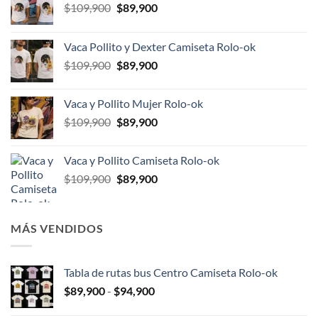
El
El
$
109,900
$
89,900
precio
precio
original
actual
Vaca Pollito y Dexter Camiseta Rolo-ok
era:
es:
El
El
$
109,900
$
89,900
$109,900.
$89,900.
precio
precio
original
actual
Vaca y Pollito Mujer Rolo-ok
era:
es:
El
El
$
109,900
$
89,900
$109,900.
$89,900.
precio
precio
original
actual
Vaca y Pollito Camiseta Rolo-ok
era:
es:
El
El
$
109,900
$
89,900
$109,900.
$89,900.
precio
precio
original
actual
era:
es:
MÁS VENDIDOS
$109,900.
$89,900.
Tabla de rutas bus Centro Camiseta Rolo-ok
Rango
$
89,900
-
$
94,900
de