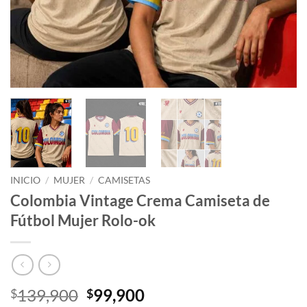
INICIO
/
MUJER
/
CAMISETAS
Colombia Vintage Crema Camiseta de
Fútbol Mujer Rolo-ok
El
El
139,900
99,900
$
$