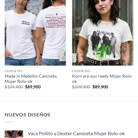
CAMISETAS
CAMISETAS
Made in Medellín Camiseta
Korn are you ready Mujer Rolo-
Mujer Rolo-ok
ok
El
El
El
El
$
109,900
$
89,900
$
109,900
$
89,900
precio
precio
precio
precio
original
actual
original
actual
era:
es:
era:
es:
$109,900.
$89,900.
$109,900.
$89,900.
NUEVOS DISEÑOS
Vaca Pollito y Dexter Camiseta Mujer Rolo-ok