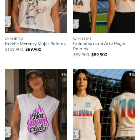
CAMISETAS
CAMISETAS
Colombia es mi Arte Mujer
freddie Mercury Mujer Rolo-ok
Rolo-ok
El
El
$
109,900
$
89,900
precio
precio
El
El
$
99,900
$
89,900
original
actual
precio
precio
era:
es:
original
actual
$109,900.
$89,900.
era:
es:
$99,900.
$89,900.