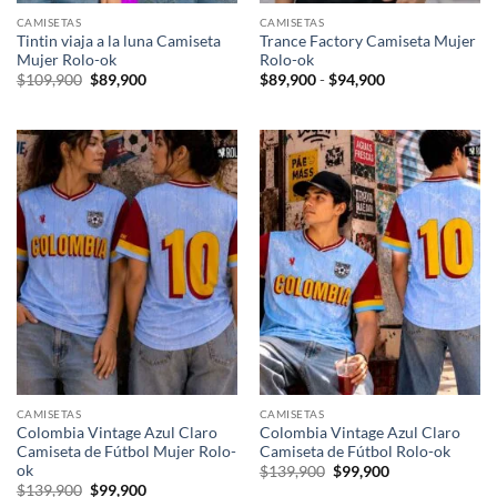
CAMISETAS
CAMISETAS
Tintin viaja a la luna Camiseta
Trance Factory Camiseta Mujer
Mujer Rolo-ok
Rolo-ok
El
El
Rango
$
109,900
$
89,900
$
89,900
-
$
94,900
precio
precio
de
original
actual
precios:
era:
es:
desde
$109,900.
$89,900.
$89,900
hasta
$94,900
CAMISETAS
CAMISETAS
Colombia Vintage Azul Claro
Colombia Vintage Azul Claro
Camiseta de Fútbol Mujer Rolo-
Camiseta de Fútbol Rolo-ok
ok
El
El
$
139,900
$
99,900
precio
precio
El
El
$
139,900
$
99,900