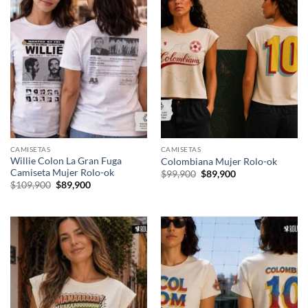
CAMISETAS
CAMISETAS
Willie Colon La Gran Fuga
Colombiana Mujer Rolo-ok
Camiseta Mujer Rolo-ok
El
El
$
99,900
$
89,900
precio
precio
El
El
$
109,900
$
89,900
original
actual
precio
precio
era:
es:
original
actual
$99,900.
$89,900.
era:
es:
$109,900.
$89,900.