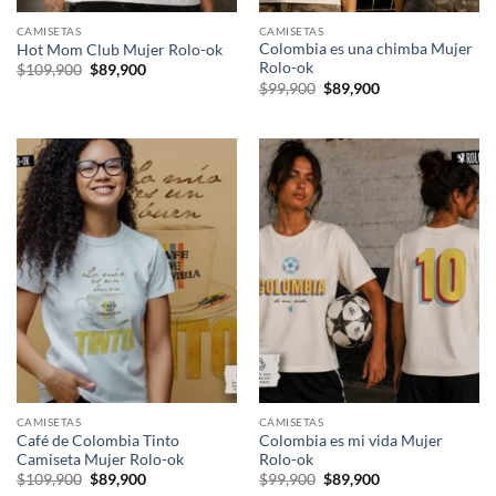
CAMISETAS
CAMISETAS
Colombia es una chimba Mujer
Hot Mom Club Mujer Rolo-ok
Rolo-ok
El
El
$
109,900
$
89,900
precio
precio
El
El
$
99,900
$
89,900
original
actual
precio
precio
era:
es:
original
actual
$109,900.
$89,900.
era:
es:
$99,900.
$89,900.
CAMISETAS
CAMISETAS
Café de Colombia Tinto
Colombia es mi vida Mujer
Camiseta Mujer Rolo-ok
Rolo-ok
El
El
El
El
$
109,900
$
89,900
$
99,900
$
89,900
precio
precio
precio
precio