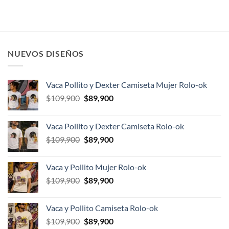
original
actual
original
actual
era:
es:
era:
es:
$109,900.
$89,900.
$99,900.
$89,900.
NUEVOS DISEÑOS
Vaca Pollito y Dexter Camiseta Mujer Rolo-ok
El
El
$
109,900
$
89,900
precio
precio
original
actual
Vaca Pollito y Dexter Camiseta Rolo-ok
era:
es:
El
El
$
109,900
$
89,900
$109,900.
$89,900.
precio
precio
original
actual
Vaca y Pollito Mujer Rolo-ok
era:
es:
El
El
$
109,900
$
89,900
$109,900.
$89,900.
precio
precio
original
actual
Vaca y Pollito Camiseta Rolo-ok
era:
es:
El
El
$
109,900
$
89,900
$109,900.
$89,900.