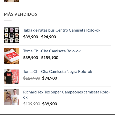
precio
precio
original
actual
era:
es:
MÁS VENDIDOS
$109,900.
$89,900.
Tabla de rutas bus Centro Camiseta Rolo-ok
Rango
$
89,900
-
$
94,900
de
precios:
Toma Chi-Cha Camiseta Rolo-ok
desde
Rango
$
89,900
-
$
159,900
$89,900
de
hasta
precios:
$94,900
Toma Chi-Cha Camiseta Negra Rolo-ok
desde
El
El
$
114,900
$
94,900
$89,900
precio
precio
hasta
original
actual
$159,900
Richard Tex Tex Super Campeones camiseta Rolo-
era:
es:
ok
$114,900.
$94,900.
El
El
$
109,900
$
89,900
precio
precio
original
actual