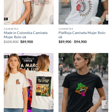
CAMISETAS
CAMISETAS
Made in Colombia Camiseta
PielRoja Camiseta Mujer Rolo-
Mujer Rolo-ok
ok
El
El
Rango
$
109,900
$
89,900
$
89,900
-
$
94,900
precio
precio
de
original
actual
precios:
era:
es:
desde
$109,900.
$89,900.
$89,900
hasta
$94,900