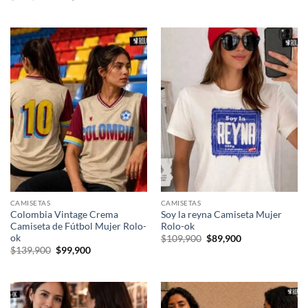
original
actual
precio
precio
era:
es:
original
actual
$139,900.
$99,900.
era:
es:
$139,900.
$99,900.
CAMISETAS
CAMISETAS
Colombia Vintage Crema
Soy la reyna Camiseta Mujer
Camiseta de Fútbol Mujer Rolo-
Rolo-ok
ok
El
El
$
109,900
$
89,900
precio
precio
El
El
$
139,900
$
99,900
original
actual
precio
precio
era:
es:
original
actual
$109,900.
$89,900.
era:
es:
$139,900.
$99,900.