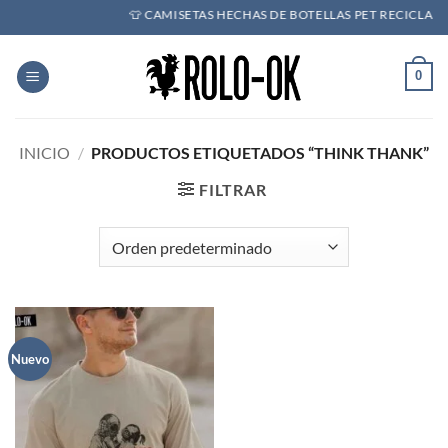
Saltar
👕 CAMISETAS HECHAS DE BOTELLAS PET RECICLADAS 
al
contenido
0
INICIO
/
PRODUCTOS ETIQUETADOS “THINK THANK”
FILTRAR
Nuevo