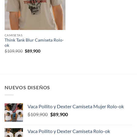
CAMISETAS
Think Tank Blur Camiseta Rolo-
ok
El
El
$
109,900
$
89,900
precio
precio
original
actual
era:
es:
$109,900.
$89,900.
NUEVOS DISEÑOS
Vaca Pollito y Dexter Camiseta Mujer Rolo-ok
El
El
$
109,900
$
89,900
precio
precio
original
actual
Vaca Pollito y Dexter Camiseta Rolo-ok
era:
es: