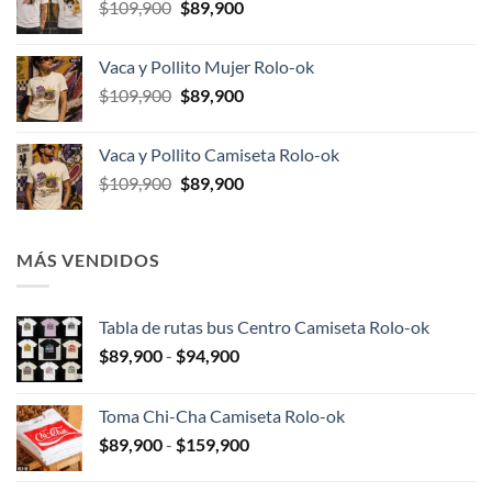
El
El
$
109,900
$
89,900
$109,900.
$89,900.
precio
precio
original
actual
Vaca y Pollito Mujer Rolo-ok
era:
es:
El
El
$
109,900
$
89,900
$109,900.
$89,900.
precio
precio
original
actual
Vaca y Pollito Camiseta Rolo-ok
era:
es:
El
El
$
109,900
$
89,900
$109,900.
$89,900.
precio
precio
original
actual
era:
es:
MÁS VENDIDOS
$109,900.
$89,900.
Tabla de rutas bus Centro Camiseta Rolo-ok
Rango
$
89,900
-
$
94,900
de
precios:
Toma Chi-Cha Camiseta Rolo-ok
desde
Rango
$
89,900
-
$
159,900
$89,900
de
hasta
precios: