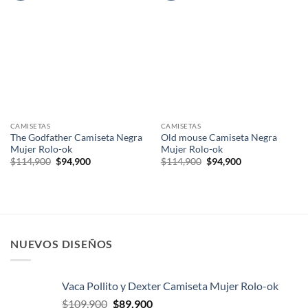
CAMISETAS
CAMISETAS
The Godfather Camiseta Negra
Old mouse Camiseta Negra
Mujer Rolo-ok
Mujer Rolo-ok
El
El
El
El
$
114,900
$
94,900
$
114,900
$
94,900
precio
precio
precio
precio
original
actual
original
actual
era:
es:
era:
es:
$114,900.
$94,900.
$114,900.
$94,900.
NUEVOS DISEÑOS
Vaca Pollito y Dexter Camiseta Mujer Rolo-ok
El
El
$
109,900
$
89,900