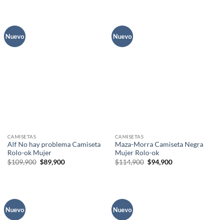
original
actual
original
actual
era:
es:
era:
es:
$114,900.
$94,900.
$109,900.
$89,900.
Nuevo
Nuevo
CAMISETAS
CAMISETAS
Alf No hay problema Camiseta
Maza-Morra Camiseta Negra
Rolo-ok Mujer
Mujer Rolo-ok
El
El
El
El
$
109,900
$
89,900
$
114,900
$
94,900
precio
precio
precio
precio
original
actual
original
actual
era:
es:
era:
es:
$109,900.
$89,900.
$114,900.
$94,900.
Nuevo
Nuevo