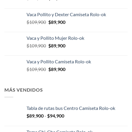
precio
precio
original
actual
Vaca Pollito y Dexter Camiseta Rolo-ok
era:
es:
El
El
$
109,900
$
89,900
$109,900.
$89,900.
precio
precio
original
actual
Vaca y Pollito Mujer Rolo-ok
era:
es:
El
El
$
109,900
$
89,900
$109,900.
$89,900.
precio
precio
original
actual
Vaca y Pollito Camiseta Rolo-ok
era:
es:
El
El
$
109,900
$
89,900
$109,900.
$89,900.
precio
precio
original
actual
era:
es:
MÁS VENDIDOS
$109,900.
$89,900.
Tabla de rutas bus Centro Camiseta Rolo-ok
Rango
$
89,900
-
$
94,900
de
precios:
Toma Chi-Cha Camiseta Rolo-ok