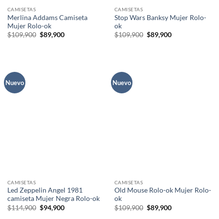
CAMISETAS
CAMISETAS
Merlina Addams Camiseta
Stop Wars Banksy Mujer Rolo-
Mujer Rolo-ok
ok
El
El
El
El
$
109,900
$
89,900
$
109,900
$
89,900
precio
precio
precio
precio
original
actual
original
actual
era:
es:
era:
es:
$109,900.
$89,900.
$109,900.
$89,900.
Nuevo
Nuevo
CAMISETAS
CAMISETAS
Led Zeppelin Angel 1981
Old Mouse Rolo-ok Mujer Rolo-
camiseta Mujer Negra Rolo-ok
ok
El
El
El
El
$
114,900
$
94,900
$
109,900
$
89,900
precio
precio
precio
precio