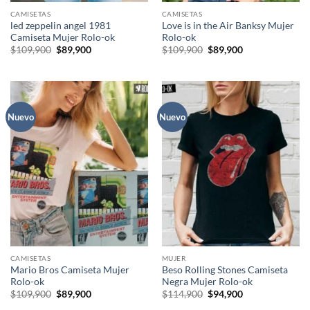
CAMISETAS
CAMISETAS
led zeppelin angel 1981
Love is in the Air Banksy Mujer
Camiseta Mujer Rolo-ok
Rolo-ok
El
El
El
El
$
109,900
$
89,900
$
109,900
$
89,900
precio
precio
precio
precio
original
actual
original
actual
era:
es:
era:
es:
$109,900.
$89,900.
$109,900.
$89,900.
Nuevo
Nuevo
CAMISETAS
MUJER
Mario Bros Camiseta Mujer
Beso Rolling Stones Camiseta
Rolo-ok
Negra Mujer Rolo-ok
El
El
El
El
$
109,900
$
89,900
$
114,900
$
94,900
precio
precio
precio
precio