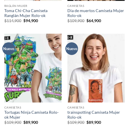
RAGLÁN MUJER
CAMISETAS
Toma Chi-Cha Camiseta
Dia de muertos Camiseta Mujer
Ranglán Mujer Rolo-ok
Rolo-ok
El
El
El
El
$
114,900
$
94,900
$
109,900
$
64,900
precio
precio
precio
precio
original
actual
original
actual
era:
es:
era:
es:
$114,900.
$94,900.
$109,900.
$64,900.
Nuevo
Nuevo
CAMISETAS
CAMISETAS
Tortugas Ninja Camiseta Rolo-
trainspotting Camiseta Mujer
ok Mujer
Rolo-ok
El
El
El
El
$
109,900
$
89,900
$
109,900
$
89,900
precio
precio
precio
precio