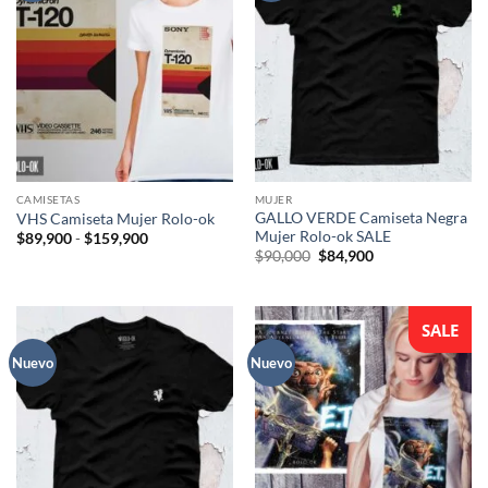
CAMISETAS
MUJER
GALLO VERDE Camiseta Negra
VHS Camiseta Mujer Rolo-ok
Mujer Rolo-ok SALE
Rango
$
89,900
-
$
159,900
de
El
El
$
90,000
$
84,900
precios:
precio
precio
desde
original
actual
$89,900
era:
es:
hasta
$90,000.
$84,900.
$159,900
SALE
Nuevo
Nuevo