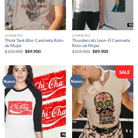
CAMISETAS
CAMISETAS
Think Tank Blur Camiseta Rolo-
Thundercats Leon-O Camiseta
ok Mujer
Rolo-ok Mujer
El
El
El
El
$
109,900
$
89,900
$
109,900
$
89,900
precio
precio
precio
precio
original
actual
original
actual
era:
es:
era:
es:
$109,900.
$89,900.
$109,900.
$89,900.
SALE
Nuevo
Nuevo