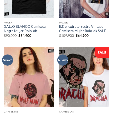
MUJER
MUJER
GALLO BLANCO Camiseta
E.T. el extraterrestre Vintage
Negra Mujer Rolo-ok
Camiseta Mujer Rolo-ok SALE
El
El
El
El
$
90,000
$
84,900
$
109,900
$
64,900
precio
precio
precio
precio
original
actual
original
actual
era:
es:
era:
es:
$90,000.
$84,900.
$109,900.
$64,900.
SALE
Nuevo
Nuevo
CAMISETAS
CAMISETAS