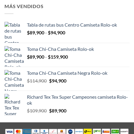
era:
es:
MÁS VENDIDOS
$109,900.
$89,900.
Tabla de rutas bus Centro Camiseta Rolo-ok
Rango
$
89,900
-
$
94,900
de
precios:
Toma Chi-Cha Camiseta Rolo-ok
desde
Rango
$
89,900
-
$
159,900
$89,900
de
hasta
precios:
$94,900
Toma Chi-Cha Camiseta Negra Rolo-ok
desde
El
El
$
114,900
$
94,900
$89,900
precio
precio
hasta
original
actual
$159,900
Richard Tex Tex Super Campeones camiseta Rolo-
era:
es:
ok
$114,900.
$94,900.
El
El
$
109,900
$
89,900
precio
precio
original
actual
era:
es: