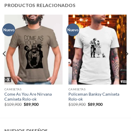
PRODUCTOS RELACIONADOS
Nuevo
Nuevo
CAMISETAS
CAMISETAS
Come As You Are Nirvana
Policeman Banksy Camiseta
Camiseta Rolo-ok
Rolo-ok
El
El
El
El
$
109,900
$
89,900
$
109,900
$
89,900
precio
precio
precio
precio
original
actual
original
actual
era:
es:
era:
es:
$109,900.
$89,900.
$109,900.
$89,900.
NUEVOS DISEÑOS