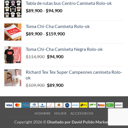
Tabla de rutas bus Centro Camiseta Rolo-ok
Rango
$
89,900
-
$
94,900
de
precios:
Toma Chi-Cha Camiseta Rolo-ok
desde
Rango
$
89,900
-
$
159,900
$89,900
de
hasta
precios:
$94,900
Toma Chi-Cha Camiseta Negra Rolo-ok
desde
El
El
$
114,900
$
94,900
$89,900
precio
precio
hasta
original
actual
$159,900
Richard Tex Tex Super Campeones camiseta Rolo-
era:
es:
ok
$114,900.
$94,900.
El
El
$
109,900
$
89,900
precio
precio
original
actual
era:
es:
$109,900.
$89,900.
HOMBRE
MUJER
ACCESORIOS
Copyright 2026 ©
Diseñado por David Pulido Marketing