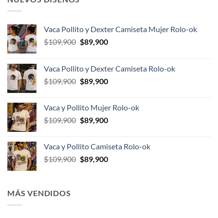
Vaca Pollito y Dexter Camiseta Mujer Rolo-ok
El
El
$
109,900
$
89,900
precio
precio
original
actual
Vaca Pollito y Dexter Camiseta Rolo-ok
era:
es:
El
El
$
109,900
$
89,900
$109,900.
$89,900.
precio
precio
original
actual
Vaca y Pollito Mujer Rolo-ok
era:
es:
El
El
$
109,900
$
89,900
$109,900.
$89,900.
precio
precio
original
actual
Vaca y Pollito Camiseta Rolo-ok
era:
es:
El
El
$
109,900
$
89,900
$109,900.
$89,900.
precio
precio
original
actual
era:
es:
MÁS VENDIDOS
$109,900.
$89,900.