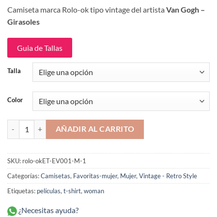
precio
precio
Camiseta marca Rolo-ok tipo vintage del artista
Van Gogh –
original
actual
Girasoles
era:
es:
$109,900.
$89,900.
Guia de Tallas
Talla
Color
Van Gogh Girasoles Camiseta Mujer Rolo-ok cantidad
AÑADIR AL CARRITO
SKU:
rolo-okET-EV001-M-1
Categorías:
Camisetas
,
Favoritas-mujer
,
Mujer
,
Vintage - Retro Style
Etiquetas:
películas
,
t-shirt
,
woman
¿Necesitas ayuda?