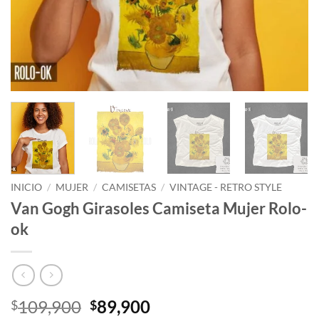
INICIO
/
MUJER
/
CAMISETAS
/
VINTAGE - RETRO STYLE
Van Gogh Girasoles Camiseta Mujer Rolo-
ok
El
El
109,900
89,900
$
$