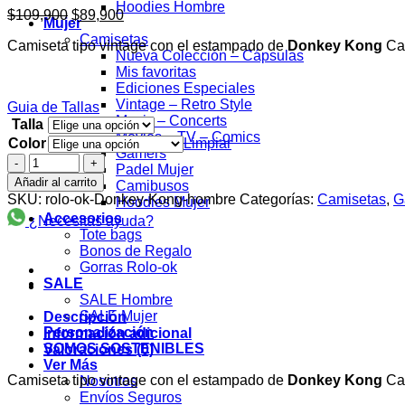
Hoodies Hombre
El
El
$
109,900
$
89,900
Mujer
precio
precio
Camisetas
Camiseta tipo vintage con el estampado de
Donkey Kong
Ca
original
actual
Nueva Colección – Cápsulas
era:
es:
Mis favoritas
$109,900.
$89,900.
Ediciones Especiales
Vintage – Retro Style
Guia de Tallas
Music – Concerts
Talla
Movies – TV – Comics
Color
Limpiar
Gamers
Donkey
Padel Mujer
Kong
Añadir al carrito
Camibusos
Camiseta
SKU:
rolo-ok-Donkey-Kong-hombre
Categorías:
Camisetas
,
G
Hoodies Mujer
Rolo-
Accesorios
¿Necesitas ayuda?
ok
Tote bags
cantidad
Bonos de Regalo
Gorras Rolo-ok
SALE
SALE Hombre
SALE Mujer
Descripción
Personalización
Información adicional
SOMOS SOSTENIBLES
Valoraciones (0)
Ver Más
Camiseta tipo vintage con el estampado de
Donkey Kong
Cam
Nosotros
Envíos Seguros