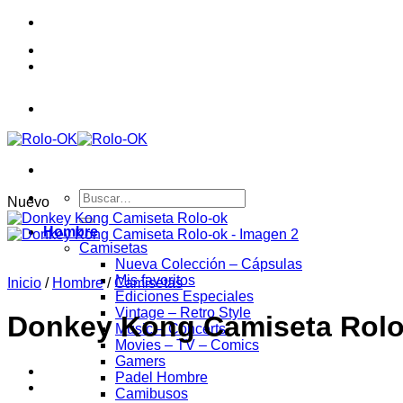
Saltar
al
contenido
Buscar
Nuevo
por:
Hombre
Camisetas
Nueva Colección – Cápsulas
Mis favoritos
Inicio
/
Hombre
/
Camisetas
Ediciones Especiales
Vintage – Retro Style
Donkey Kong Camiseta Rolo
Music – Concerts
Movies – TV – Comics
Gamers
Padel Hombre
Camibusos