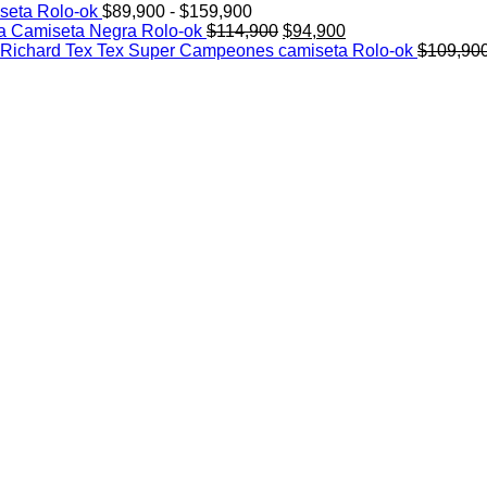
Rango
de
seta Rolo-ok
$
89,900
-
$
159,900
de
El
El
precios:
a Camiseta Negra Rolo-ok
$
114,900
$
94,900
precios:
precio
precio
desde
Richard Tex Tex Super Campeones camiseta Rolo-ok
$
109,90
desde
original
actual
$89,900
$89,900
era:
es:
hasta
hasta
$114,900.
$94,900.
$94,900
$159,900