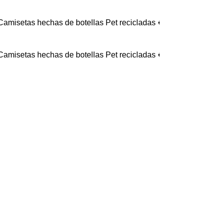
s hechas de botellas Pet recicladas ♻️ - 🔥 Por compras supe
s hechas de botellas Pet recicladas ♻️ - 🔥 Por compras supe