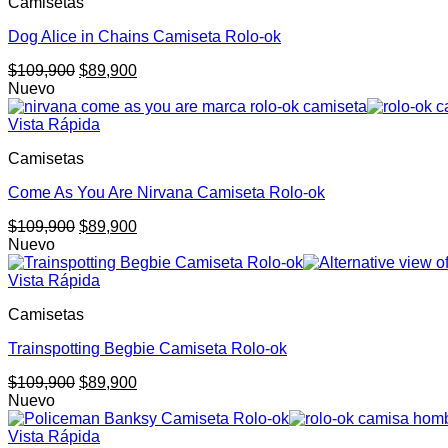
Camisetas
Dog Alice in Chains Camiseta Rolo-ok
El
El
$
109,900
$
89,900
precio
precio
Nuevo
original
actual
era:
es:
Vista Rápida
$109,900.
$89,900.
Camisetas
Come As You Are Nirvana Camiseta Rolo-ok
El
El
$
109,900
$
89,900
precio
precio
Nuevo
original
actual
era:
es:
Vista Rápida
$109,900.
$89,900.
Camisetas
Trainspotting Begbie Camiseta Rolo-ok
El
El
$
109,900
$
89,900
precio
precio
Nuevo
original
actual
era:
es:
Vista Rápida