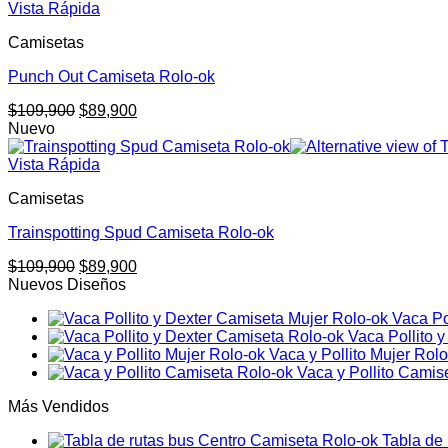
era:
es:
Vista Rápida
$109,900.
$89,900.
Camisetas
Punch Out Camiseta Rolo-ok
El
El
$
109,900
$
89,900
precio
precio
Nuevo
original
actual
era:
es:
Vista Rápida
$109,900.
$89,900.
Camisetas
Trainspotting Spud Camiseta Rolo-ok
El
El
$
109,900
$
89,900
precio
precio
Nuevos Diseños
original
actual
Vaca Po
era:
es:
Vaca Pollito 
$109,900.
$89,900.
Vaca y Pollito Mujer Rol
Vaca y Pollito Camis
Más Vendidos
Tabla de