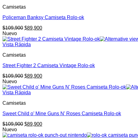
$109,900.
$89,900.
Camisetas
Policeman Banksy Camiseta Rolo-ok
El
El
$
109,900
$
89,900
precio
precio
Nuevo
original
actual
era:
es:
Vista Rápida
$109,900.
$89,900.
Camisetas
Street Fighter 2 Camiseta Vintage Rolo-ok
El
El
$
109,900
$
89,900
precio
precio
Nuevo
original
actual
era:
es:
Vista Rápida
$109,900.
$89,900.
Camisetas
Sweet Child o’ Mine Guns N’ Roses Camiseta Rolo-ok
El
El
$
109,900
$
89,900
precio
precio
Nuevo
original
actual