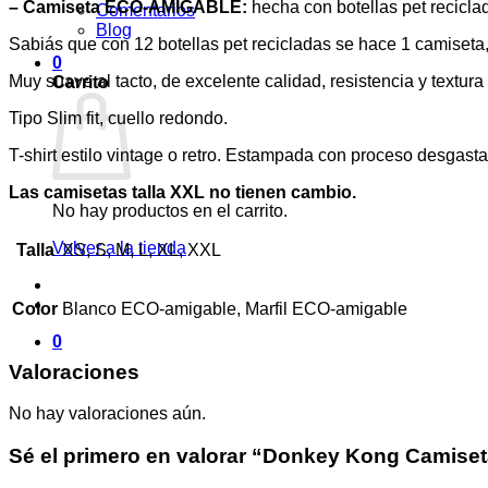
– Camiseta ECO-AMIGABLE:
hecha con botellas pet recicla
Comentarios
Blog
Sabiás que con 12 botellas pet recicladas se hace 1 camiset
0
Muy suave al tacto, de excelente calidad, resistencia y textur
Carrito
Tipo Slim fit, cuello redondo.
T-shirt estilo vintage o retro. Estampada con proceso desgast
Las camisetas talla XXL no tienen cambio.
No hay productos en el carrito.
Volver a la tienda
Talla
XS, S, M, L, XL, XXL
Color
Blanco ECO-amigable, Marfil ECO-amigable
0
Valoraciones
No hay valoraciones aún.
Sé el primero en valorar “Donkey Kong Camiset