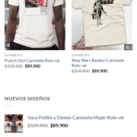
CAMISETAS
CAMISETAS
Stop Wars Banksy Camiseta
Punch Out Camiseta Rolo-ok
Rolo-ok
El
El
$
109,900
$
89,900
precio
precio
El
El
$
109,900
$
89,900
original
actual
precio
precio
era:
es:
original
actual
$109,900.
$89,900.
era:
es:
$109,900.
$89,900.
NUEVOS DISEÑOS
Vaca Pollito y Dexter Camiseta Mujer Rolo-ok
El
El
$
109,900
$
89,900
precio
precio