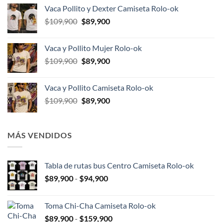
original
actual
Vaca Pollito y Dexter Camiseta Rolo-ok
era:
es:
El
El
$
109,900
$
89,900
$109,900.
$89,900.
precio
precio
original
actual
Vaca y Pollito Mujer Rolo-ok
era:
es:
El
El
$
109,900
$
89,900
$109,900.
$89,900.
precio
precio
original
actual
Vaca y Pollito Camiseta Rolo-ok
era:
es:
El
El
$
109,900
$
89,900
$109,900.
$89,900.
precio
precio
original
actual
era:
es:
MÁS VENDIDOS
$109,900.
$89,900.
Tabla de rutas bus Centro Camiseta Rolo-ok
Rango
$
89,900
-
$
94,900
de
precios:
Toma Chi-Cha Camiseta Rolo-ok
desde
Rango
$
89,900
-
$
159,900
$89,900