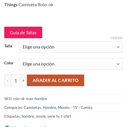
original
actual
Things
Camiseta Rolo-ok
era:
es:
$109,900.
$89,900.
Guia de Tallas
LIMPIAR
Talla
Color
Max Stranger Things Camiseta Rolo-ok cantidad
AÑADIR AL CARRITO
SKU:
rolo-ok-max-hombre
Categorías:
Camisetas
,
Hombre
,
Movies - TV - Comics
Etiquetas:
hombre
,
movie
,
serie tv
,
t-shirt