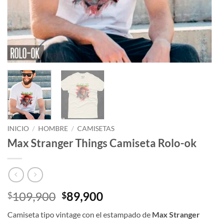
INICIO
/
HOMBRE
/
CAMISETAS
Max Stranger Things Camiseta Rolo-ok
El
El
109,900
89,900
$
$
precio
precio
Camiseta tipo vintage con el estampado de
Max Stranger