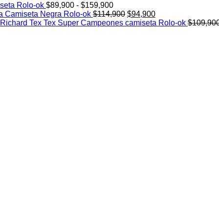
Rango
de
seta Rolo-ok
$
89,900
-
$
159,900
de
El
El
precios:
a Camiseta Negra Rolo-ok
$
114,900
$
94,900
precios:
precio
precio
desde
Richard Tex Tex Super Campeones camiseta Rolo-ok
$
109,90
desde
original
actual
$89,900
$89,900
era:
es:
hasta
hasta
$114,900.
$94,900.
$94,900
$159,900