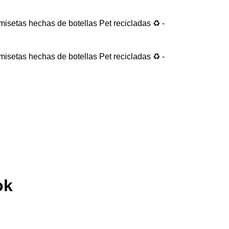
s hechas de botellas Pet recicladas ♻️ - 🔥 Por compras super
s hechas de botellas Pet recicladas ♻️ - 🔥 Por compras super
ok