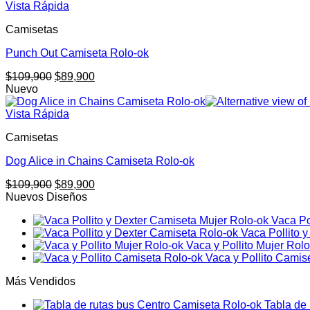
era:
es:
Vista Rápida
$109,900.
$89,900.
Camisetas
Punch Out Camiseta Rolo-ok
El
El
$
109,900
$
89,900
precio
precio
Nuevo
original
actual
era:
es:
Vista Rápida
$109,900.
$89,900.
Camisetas
Dog Alice in Chains Camiseta Rolo-ok
El
El
$
109,900
$
89,900
precio
precio
Nuevos Diseños
original
actual
Vaca Po
era:
es:
Vaca Pollito 
$109,900.
$89,900.
Vaca y Pollito Mujer Rol
Vaca y Pollito Camis
Más Vendidos
Tabla de