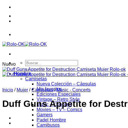
Saltar
al
contenido
Buscar
Nuevo
por:
Hombre
Camisetas
Nueva Colección – Cápsulas
Mis favoritos
Inicio
/
Mujer
/
Camisetas
/
Music - Concerts
Ediciones Especiales
Vintage – Retro Style
Duff Guns Appetite for Dest
Music – Concerts
Movies – TV – Comics
Gamers
Padel Hombre
Camibusos