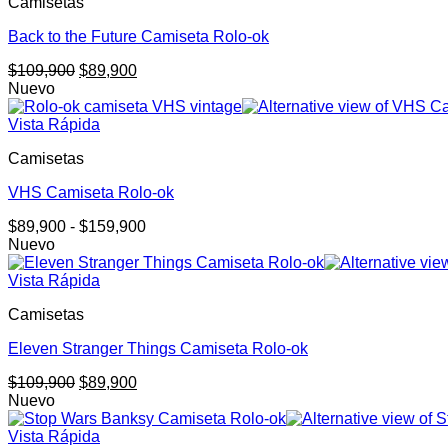
Camisetas
Back to the Future Camiseta Rolo-ok
El
El
$
109,900
$
89,900
precio
precio
Nuevo
original
actual
era:
es:
Vista Rápida
$109,900.
$89,900.
Camisetas
VHS Camiseta Rolo-ok
Rango
$
89,900
-
$
159,900
de
Nuevo
precios:
desde
Vista Rápida
$89,900
Camisetas
hasta
$159,900
Eleven Stranger Things Camiseta Rolo-ok
El
El
$
109,900
$
89,900
precio
precio
Nuevo
original
actual
era:
es:
Vista Rápida