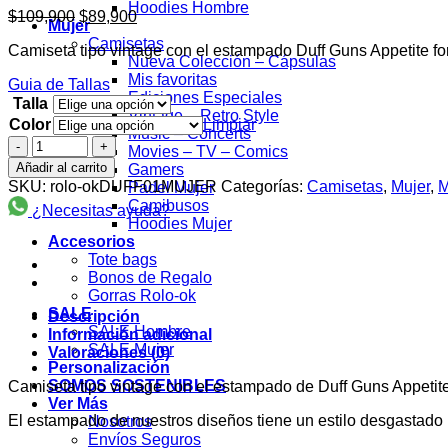
Hoodies Hombre
El
El
$
109,900
$
89,900
Mujer
precio
precio
Camisetas
Camiseta tipo vintage con el estampado Duff Guns Appetite fo
original
actual
Nueva Colección – Cápsulas
era:
es:
Mis favoritas
Guia de Tallas
$109,900.
$89,900.
Ediciones Especiales
Talla
Vintage – Retro Style
Color
Limpiar
Music – Concerts
Duff
Movies – TV – Comics
Guns
Añadir al carrito
Gamers
Appetite
SKU:
rolo-okDUFF01MUJER
Categorías:
Camisetas
,
Mujer
,
M
Padel Mujer
for
Camibusos
¿Necesitas ayuda?
Destruction
Hoodies Mujer
Camiseta
Accesorios
Mujer
Tote bags
Rolo-
Bonos de Regalo
ok
Gorras Rolo-ok
cantidad
SALE
Descripción
SALE Hombre
Información adicional
SALE Mujer
Valoraciones (0)
Personalización
SOMOS SOSTENIBLES
Camiseta tipo vintage con el estampado de Duff Guns Appetite
Ver Más
El estampado de nuestros diseños tiene un estilo desgastado p
Nosotros
Envíos Seguros