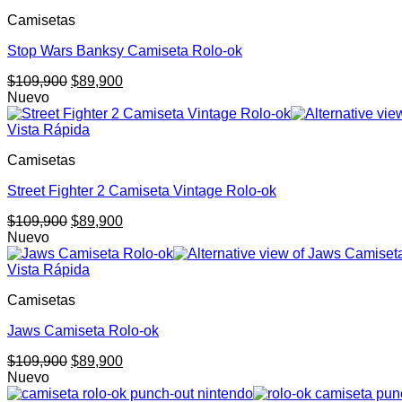
$109,900.
$89,900.
Camisetas
Stop Wars Banksy Camiseta Rolo-ok
El
El
$
109,900
$
89,900
precio
precio
Nuevo
original
actual
era:
es:
Vista Rápida
$109,900.
$89,900.
Camisetas
Street Fighter 2 Camiseta Vintage Rolo-ok
El
El
$
109,900
$
89,900
precio
precio
Nuevo
original
actual
era:
es:
Vista Rápida
$109,900.
$89,900.
Camisetas
Jaws Camiseta Rolo-ok
El
El
$
109,900
$
89,900
precio
precio
Nuevo
original
actual