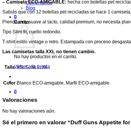
– Camiseta ECO-AMIGABLE:
hecha con botellas pet recicla
Comentarios
Blog
Sabiás que con 12 botellas pet recicladas se hace 1 camiset
0
Prenda muy suave al tacto, calidad premium, no necesita plan
Carrito
Tipo Slim fit, cuello redondo.
T-shirt estilo vintage o retro. Estampada con proceso desgast
Las camisetas talla XXL no tienen cambio.
No hay productos en el carrito.
Volver a la tienda
Talla
XS, S, M, L, XL
Color
Blanco ECO-amigable, Marfil ECO-amigable
0
Valoraciones
No hay valoraciones aún.
Sé el primero en valorar “Duff Guns Appetite fo