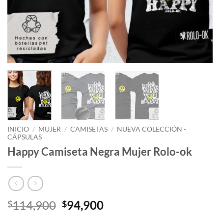
INICIO
/
MUJER
/
CAMISETAS
/
NUEVA COLECCIÓN -
CÁPSULAS
Happy Camiseta Negra Mujer Rolo-ok
El
El
114,900
94,900
$
$
precio
precio