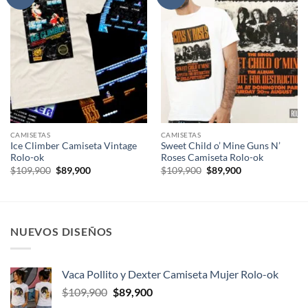
CAMISETAS
CAMISETAS
Ice Climber Camiseta Vintage
Sweet Child o’ Mine Guns N’
Rolo-ok
Roses Camiseta Rolo-ok
El
El
El
El
$
109,900
$
89,900
$
109,900
$
89,900
precio
precio
precio
precio
original
actual
original
actual
era:
es:
era:
es:
$109,900.
$89,900.
$109,900.
$89,900.
NUEVOS DISEÑOS
Vaca Pollito y Dexter Camiseta Mujer Rolo-ok
El
El
$
109,900
$
89,900
precio
precio