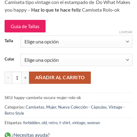
Camiseta tipo vintage con el estampado de Do What Makes
original
actual
you happy –
Haz lo que te hace feliz
Camiseta Rolo-ok
era:
es:
$114,900.
$94,900.
Guia de Tallas
LIMPIAR
Talla
Color
Happy Camiseta Negra Mujer Rolo-ok cantidad
AÑADIR AL CARRITO
SKU:
happy-camiseta-oscura-mujer-rolo-ok
Categorías:
Camisetas
,
Mujer
,
Nueva Colección - Cápsulas
,
Vintage -
Retro Style
Etiquetas:
forbidden
,
old
,
retro
,
t-shirt
,
vintage
,
woman
¿Necesitas ayuda?