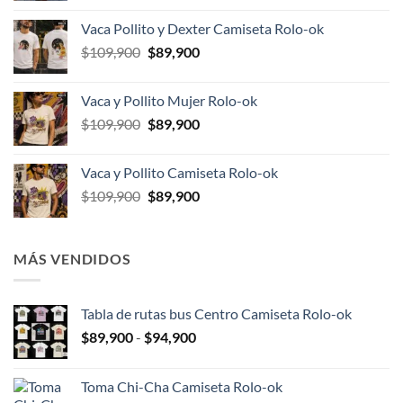
original
actual
Vaca Pollito y Dexter Camiseta Rolo-ok
era:
es:
El
El
$
109,900
$
89,900
$109,900.
$89,900.
precio
precio
original
actual
Vaca y Pollito Mujer Rolo-ok
era:
es:
El
El
$
109,900
$
89,900
$109,900.
$89,900.
precio
precio
original
actual
Vaca y Pollito Camiseta Rolo-ok
era:
es:
El
El
$
109,900
$
89,900
$109,900.
$89,900.
precio
precio
original
actual
era:
es:
MÁS VENDIDOS
$109,900.
$89,900.
Tabla de rutas bus Centro Camiseta Rolo-ok
Rango
$
89,900
-
$
94,900
de
precios:
Toma Chi-Cha Camiseta Rolo-ok
desde