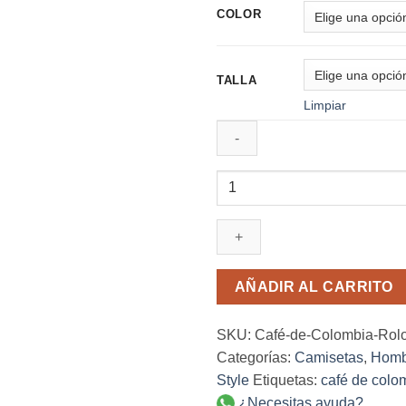
COLOR
TALLA
Limpiar
Café
de
Colombia
Tinto
Camiseta
Rolo-
AÑADIR AL CARRITO
ok
cantidad
SKU:
Café-de-Colombia-Rol
Categorías:
Camisetas
,
Homb
Style
Etiquetas:
café de colo
¿Necesitas ayuda?