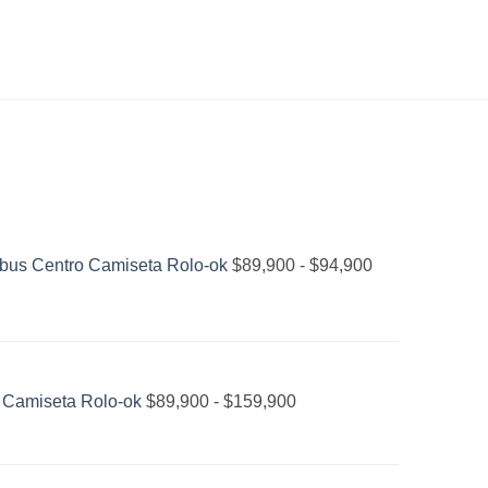
Rango
de
precios:
 bus Centro Camiseta Rolo-ok
$
89,900
-
$
94,900
desde
$89,900
hasta
Rango
$94,900
de
 Camiseta Rolo-ok
$
89,900
-
$
159,900
precios:
desde
$89,900
El
El