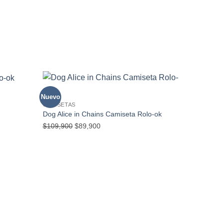
Nuevo
Nuevo
CAMISETAS
CAMISETA
London Ca
Dog Alice in Chains Camiseta Rolo-ok
ok
El
El
$
109,900
$
89,900
$
109,900
precio
precio
original
actual
era:
es:
$109,900.
$89,900.