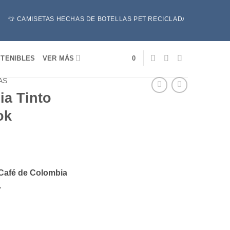
 CAMISETAS HECHAS DE BOTELLAS PET RECICLADAS ♻️ - 🔥 POR COMP
TENIBLES
VER MÁS
0
AS
ia Tinto
ok
Café de Colombia
.