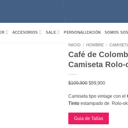
👕
ER
ACCESORIOS
SALE
PERSONALIZACIÓN
SOMOS SOS
INICIO
/
HOMBRE
/
CAMISET
Café de Colomb
Camiseta Rolo-
El
El
$
109,900
$
89,900
precio
precio
Camiseta tipo vintage con el
original
actual
Tinto
estampado de
Rolo-ok
era:
es:
$109,900.
$89,900.
Guia de Tallas