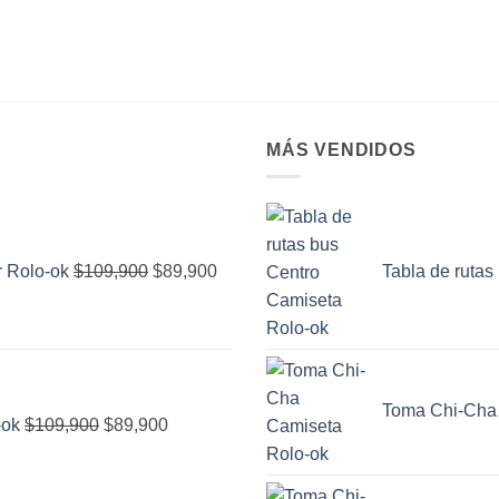
MÁS VENDIDOS
El
El
precio
precio
original
actual
r Rolo-ok
$
109,900
$
89,900
Tabla de rutas
era:
es:
$109,900.
$89,900.
El
El
precio
precio
Toma Chi-Cha
original
actual
-ok
$
109,900
$
89,900
era:
es:
$109,900.
$89,900.