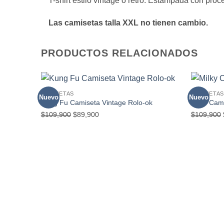
T-shirt estilo vintage o retro. Estampada con pro
Las camisetas talla XXL no tienen cambio.
PRODUCTOS RELACIONADOS
CAMISETAS
CAMISETAS
Nuevo
Nuevo
Kung Fu Camiseta Vintage Rolo-ok
Milky Cam
El
El
$
109,900
$
89,900
$
109,900
precio
precio
original
actual
era:
es:
$109,900.
$89,900.