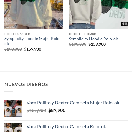
HOODIES MUJER
HOODIES HOMBRE
Symplicity Hoodie Mujer Rolo-
Symplicity Hoodie Rolo-ok
ok
El
El
$
190,000
$
159,900
precio
precio
El
El
$
190,000
$
159,900
original
actual
precio
precio
era:
es:
original
actual
$190,000.
$159,900.
era:
es:
$190,000.
$159,900.
NUEVOS DISEÑOS
Vaca Pollito y Dexter Camiseta Mujer Rolo-ok
El
El
$
109,900
$
89,900
precio
precio
original
actual
Vaca Pollito y Dexter Camiseta Rolo-ok
era:
es: