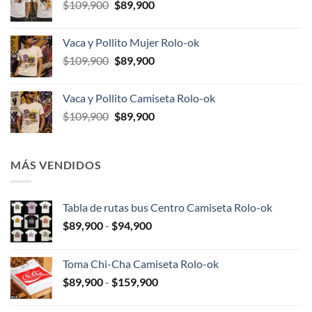
El
El
$
109,900
$
89,900
$109,900.
$89,900.
precio
precio
original
actual
Vaca y Pollito Mujer Rolo-ok
era:
es:
El
El
$
109,900
$
89,900
$109,900.
$89,900.
precio
precio
original
actual
Vaca y Pollito Camiseta Rolo-ok
era:
es:
El
El
$
109,900
$
89,900
$109,900.
$89,900.
precio
precio
original
actual
era:
es:
MÁS VENDIDOS
$109,900.
$89,900.
Tabla de rutas bus Centro Camiseta Rolo-ok
Rango
$
89,900
-
$
94,900
de
precios:
Toma Chi-Cha Camiseta Rolo-ok
desde
Rango
$
89,900
-
$
159,900
$89,900
de
hasta
precios: