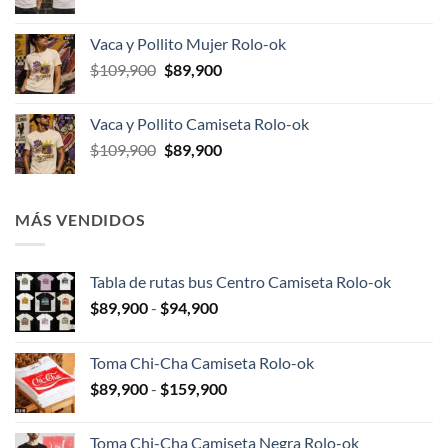
precio
precio
original
actual
Vaca y Pollito Mujer Rolo-ok
era:
es:
El
El
$
109,900
$
89,900
$109,900.
$89,900.
precio
precio
original
actual
Vaca y Pollito Camiseta Rolo-ok
era:
es:
El
El
$
109,900
$
89,900
$109,900.
$89,900.
precio
precio
original
actual
era:
es:
MÁS VENDIDOS
$109,900.
$89,900.
Tabla de rutas bus Centro Camiseta Rolo-ok
Rango
$
89,900
-
$
94,900
de
precios:
Toma Chi-Cha Camiseta Rolo-ok
desde
Rango
$
89,900
-
$
159,900
$89,900
de
hasta
precios:
$94,900
Toma Chi-Cha Camiseta Negra Rolo-ok