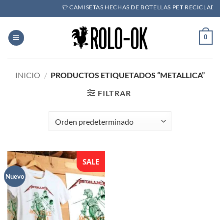
Saltar
👕 CAMISETAS HECHAS DE BOTELLAS PET RECICLADAS ♻
al
contenido
0
INICIO
/
PRODUCTOS ETIQUETADOS “METALLICA”
FILTRAR
SALE
Nuevo