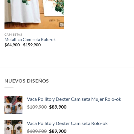
CAMISETAS
Metallica Camiseta Rolo-ok
Rango
$
64,900
-
$
159,900
de
precios:
desde
$64,900
hasta
$159,900
NUEVOS DISEÑOS
Vaca Pollito y Dexter Camiseta Mujer Rolo-ok
El
El
$
109,900
$
89,900
precio
precio
original
actual
Vaca Pollito y Dexter Camiseta Rolo-ok
era:
es:
El
El
$
109,900
$
89,900
$109,900.
$89,900.