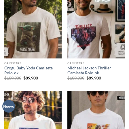
CAMISETAS
CAMISETAS
Grogu Baby Yoda Camiseta
Michael Jackson Thriller
Rolo-ok
Camiseta Rolo-ok
El
El
El
El
$
109,900
$
89,900
$
109,900
$
89,900
precio
precio
precio
precio
original
actual
original
actual
era:
es:
era:
es:
$109,900.
$89,900.
$109,900.
$89,900.
Nuevo