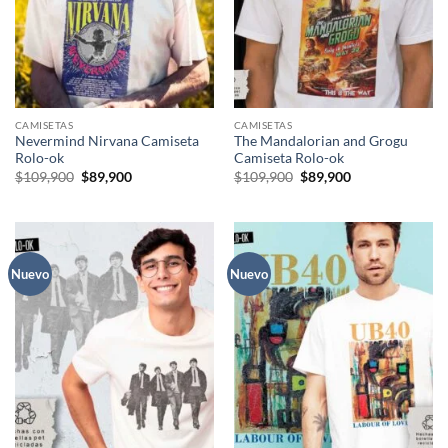
CAMISETAS
CAMISETAS
Nevermind Nirvana Camiseta
The Mandalorian and Grogu
Rolo-ok
Camiseta Rolo-ok
El
El
El
El
$
109,900
$
89,900
$
109,900
$
89,900
precio
precio
precio
precio
original
actual
original
actual
era:
es:
era:
es:
$109,900.
$89,900.
$109,900.
$89,900.
Nuevo
Nuevo