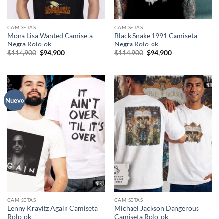
CAMISETAS
CAMISETAS
Mona Lisa Wanted Camiseta
Black Snake 1991 Camiseta
Negra Rolo-ok
Negra Rolo-ok
El
El
El
El
$
114,900
$
94,900
$
114,900
$
94,900
precio
precio
precio
precio
original
actual
original
actual
era:
es:
era:
es:
$114,900.
$94,900.
$114,900.
$94,900.
Nuevo
CAMISETAS
CAMISETAS
Lenny Kravitz Again Camiseta
Michael Jackson Dangerous
Rolo-ok
Camiseta Rolo-ok