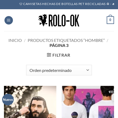
Saltar
👕 CAMISETAS HECHAS DE BOTELLAS PET RECICLADAS ♻️ - 🔥 POR CO
al
contenido
0
INICIO
/
PRODUCTOS ETIQUETADOS “HOMBRE”
/
PÁGINA 3
FILTRAR
Nuevo