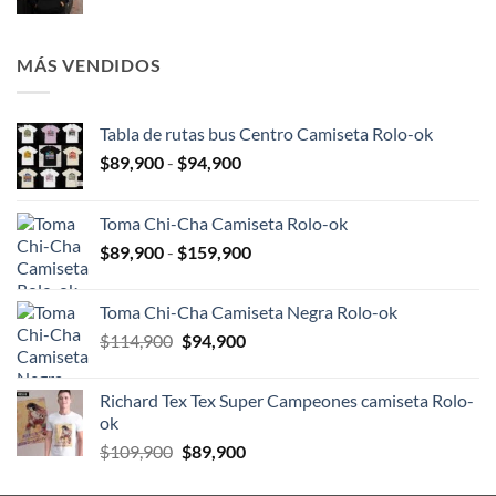
precio
precio
$190,000.
$159,900.
original
actual
era:
es:
MÁS VENDIDOS
$190,000.
$159,900.
Tabla de rutas bus Centro Camiseta Rolo-ok
Rango
$
89,900
-
$
94,900
de
precios:
Toma Chi-Cha Camiseta Rolo-ok
desde
Rango
$
89,900
-
$
159,900
$89,900
de
hasta
precios:
$94,900
Toma Chi-Cha Camiseta Negra Rolo-ok
desde
El
El
$
114,900
$
94,900
$89,900
precio
precio
hasta
original
actual
$159,900
Richard Tex Tex Super Campeones camiseta Rolo-
era:
es:
ok
$114,900.
$94,900.
El
El
$
109,900
$
89,900
precio
precio