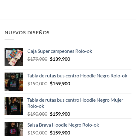
original
actual
precios:
era:
es:
desde
$114,900.
$94,900.
$89,900
hasta
$159,900
NUEVOS DISEÑOS
Caja Super campeones Rolo-ok
El
El
$
179,900
$
139,900
precio
precio
original
actual
Tabla de rutas bus centro Hoodie Negro Rolo-ok
era:
es:
El
El
$
190,000
$
159,900
$179,900.
$139,900.
precio
precio
original
actual
Tabla de rutas bus centro Hoodie Negro Mujer
era:
es:
Rolo-ok
$190,000.
$159,900.
El
El
$
190,000
$
159,900
precio
precio
Salsa Brava Hoodie Negro Rolo-ok
original
actual
El
El
$
190,000
era:
$
159,900
es: