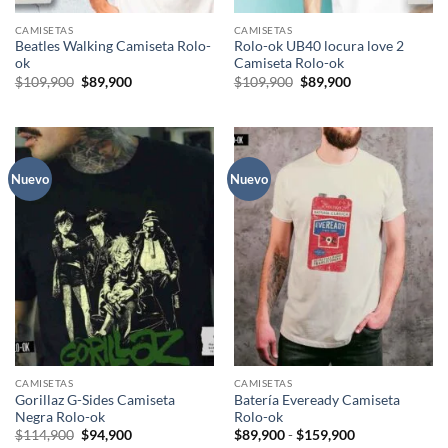
CAMISETAS
CAMISETAS
Beatles Walking Camiseta Rolo-
Rolo-ok UB40 locura love 2
ok
Camiseta Rolo-ok
El
El
El
El
$
109,900
$
89,900
$
109,900
$
89,900
precio
precio
precio
precio
original
actual
original
actual
era:
es:
era:
es:
$109,900.
$89,900.
$109,900.
$89,900.
Nuevo
Nuevo
CAMISETAS
CAMISETAS
Gorillaz G-Sides Camiseta
Batería Eveready Camiseta
Negra Rolo-ok
Rolo-ok
El
El
Rango
$
114,900
$
94,900
$
89,900
-
$
159,900
precio
precio
de