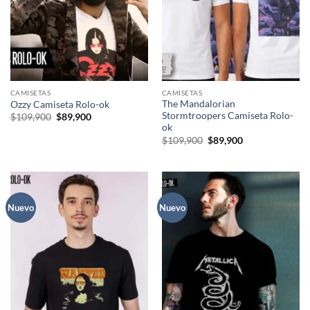
CAMISETAS
CAMISETAS
The Mandalorian
Ozzy Camiseta Rolo-ok
Stormtroopers Camiseta Rolo-
El
El
$
109,900
$
89,900
precio
precio
ok
original
actual
El
El
$
109,900
$
89,900
era:
es:
precio
precio
$109,900.
$89,900.
original
actual
era:
es:
$109,900.
$89,900.
Nuevo
Nuevo