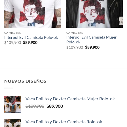
CAMISETAS
CAMISETAS
Interpol Evil Camiseta Mujer
Interpol Evil Camiseta Rolo-ok
Rolo-ok
El
El
$
109,900
$
89,900
precio
precio
El
El
$
109,900
$
89,900
original
actual
precio
precio
era:
es:
original
actual
$109,900.
$89,900.
era:
es:
$109,900.
$89,900.
NUEVOS DISEÑOS
Vaca Pollito y Dexter Camiseta Mujer Rolo-ok
El
El
$
109,900
$
89,900
precio
precio
original
actual
Vaca Pollito y Dexter Camiseta Rolo-ok
era:
es: