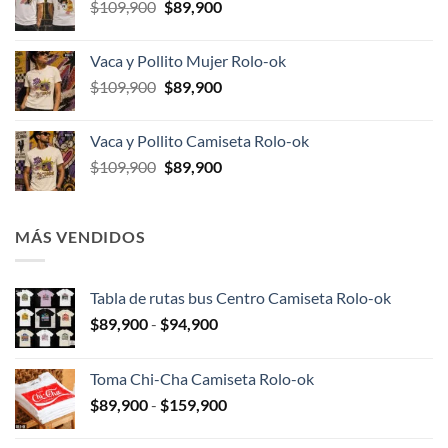
El
El
$
109,900
$
89,900
$109,900.
$89,900.
precio
precio
original
actual
Vaca y Pollito Mujer Rolo-ok
era:
es:
El
El
$
109,900
$
89,900
$109,900.
$89,900.
precio
precio
original
actual
Vaca y Pollito Camiseta Rolo-ok
era:
es:
El
El
$
109,900
$
89,900
$109,900.
$89,900.
precio
precio
original
actual
era:
es:
MÁS VENDIDOS
$109,900.
$89,900.
Tabla de rutas bus Centro Camiseta Rolo-ok
Rango
$
89,900
-
$
94,900
de
precios:
Toma Chi-Cha Camiseta Rolo-ok
desde
Rango
$
89,900
-
$
159,900
$89,900
de
hasta
precios: