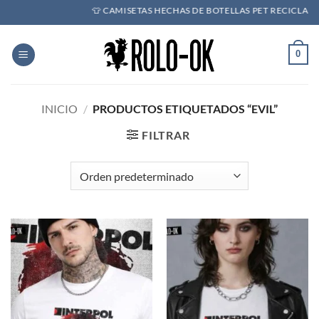
Saltar
👕 CAMISETAS HECHAS DE BOTELLAS PET RECICLADAS 
al
contenido
0
INICIO
/
PRODUCTOS ETIQUETADOS “EVIL”
FILTRAR