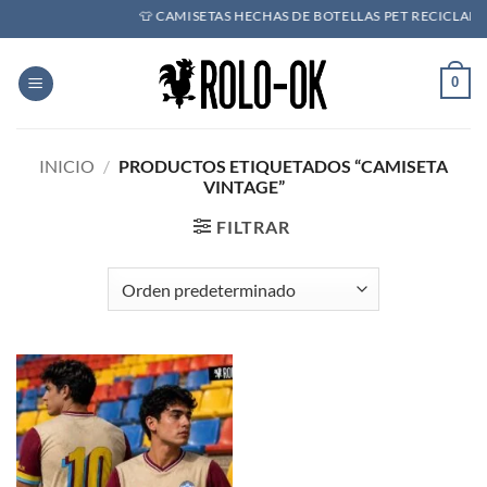
Saltar
👕 CAMISETAS HECHAS DE BOTELLAS PET RECICLADAS 
al
contenido
0
INICIO
/
PRODUCTOS ETIQUETADOS “CAMISETA
VINTAGE”
FILTRAR