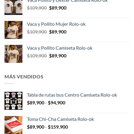
era:
es:
El
El
$
109,900
$
89,900
$109,900.
$89,900.
precio
precio
original
actual
Vaca y Pollito Mujer Rolo-ok
era:
es:
El
El
$
109,900
$
89,900
$109,900.
$89,900.
precio
precio
original
actual
Vaca y Pollito Camiseta Rolo-ok
era:
es:
El
El
$
109,900
$
89,900
$109,900.
$89,900.
precio
precio
original
actual
era:
es:
MÁS VENDIDOS
$109,900.
$89,900.
Tabla de rutas bus Centro Camiseta Rolo-ok
Rango
$
89,900
-
$
94,900
de
precios:
Toma Chi-Cha Camiseta Rolo-ok
desde
Rango
$
89,900
-
$
159,900
$89,900
de
hasta