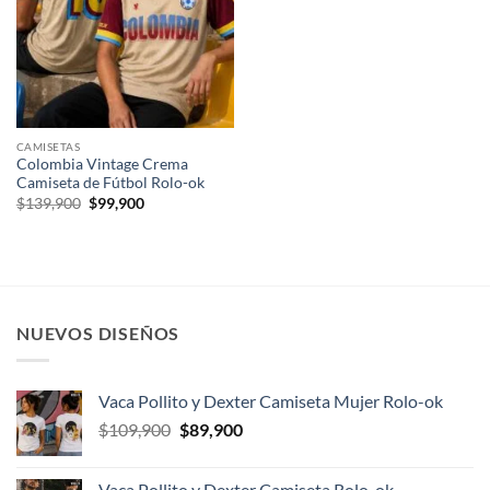
CAMISETAS
Colombia Vintage Crema
Camiseta de Fútbol Rolo-ok
El
El
$
139,900
$
99,900
precio
precio
original
actual
era:
es:
$139,900.
$99,900.
NUEVOS DISEÑOS
Vaca Pollito y Dexter Camiseta Mujer Rolo-ok
El
El
$
109,900
$
89,900
precio
precio
original
actual
Vaca Pollito y Dexter Camiseta Rolo-ok