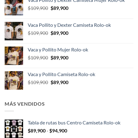
El
El
$
109,900
$
89,900
precio
precio
original
actual
Vaca Pollito y Dexter Camiseta Rolo-ok
era:
es:
El
El
$
109,900
$
89,900
$109,900.
$89,900.
precio
precio
original
actual
Vaca y Pollito Mujer Rolo-ok
era:
es:
El
El
$
109,900
$
89,900
$109,900.
$89,900.
precio
precio
original
actual
Vaca y Pollito Camiseta Rolo-ok
era:
es:
El
El
$
109,900
$
89,900
$109,900.
$89,900.
precio
precio
original
actual
era:
es:
MÁS VENDIDOS
$109,900.
$89,900.
Tabla de rutas bus Centro Camiseta Rolo-ok
Rango
$
89,900
-
$
94,900
de