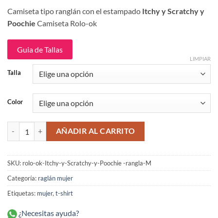
precio
precio
Camiseta tipo ranglán con el estampado
Itchy y Scratchy y
original
actual
Poochie
Camiseta Rolo-ok
era:
es:
$114,900.
$94,900.
Guia de Tallas
LIMPIAR
Talla
Color
Itchy y Scratchy y Poochie Camiseta Ranglán Mujer Rolo-ok cantidad
AÑADIR AL CARRITO
SKU:
rolo-ok-Itchy-y-Scratchy-y-Poochie -rangla-M
Categoría:
raglán mujer
Etiquetas:
mujer
,
t-shirt
¿Necesitas ayuda?