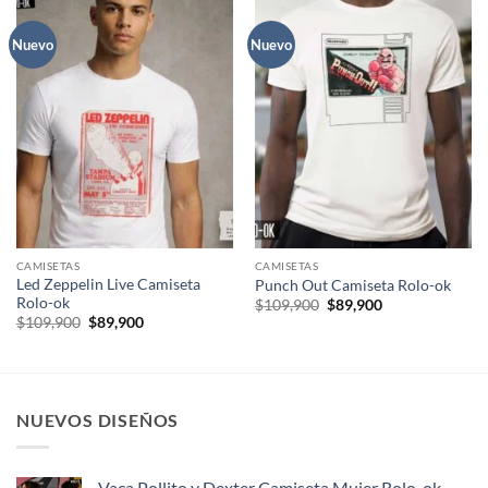
Nuevo
Nuevo
CAMISETAS
CAMISETAS
Led Zeppelin Live Camiseta
Punch Out Camiseta Rolo-ok
Rolo-ok
El
El
$
109,900
$
89,900
precio
precio
El
El
$
109,900
$
89,900
original
actual
precio
precio
era:
es:
original
actual
$109,900.
$89,900.
era:
es:
$109,900.
$89,900.
NUEVOS DISEÑOS
Vaca Pollito y Dexter Camiseta Mujer Rolo-ok