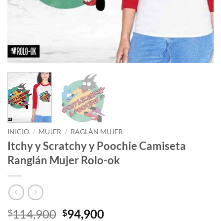
INICIO
/
MUJER
/
RAGLÁN MUJER
Itchy y Scratchy y Poochie Camiseta
Ranglán Mujer Rolo-ok
El
El
114,900
94,900
$
$