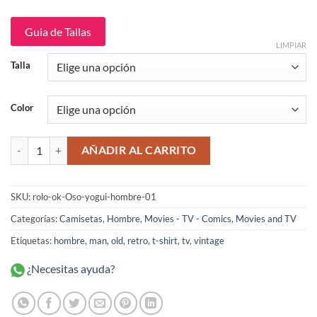
original
actual
era:
es:
$109,900.
$89,900.
Guia de Tallas
LIMPIAR
Talla
Color
Oso Yogui Camiseta Rolo-ok cantidad
AÑADIR AL CARRITO
SKU:
rolo-ok-Oso-yogui-hombre-01
Categorías:
Camisetas
,
Hombre
,
Movies - TV - Comics
,
Movies and TV
Etiquetas:
hombre
,
man
,
old
,
retro
,
t-shirt
,
tv
,
vintage
¿Necesitas ayuda?