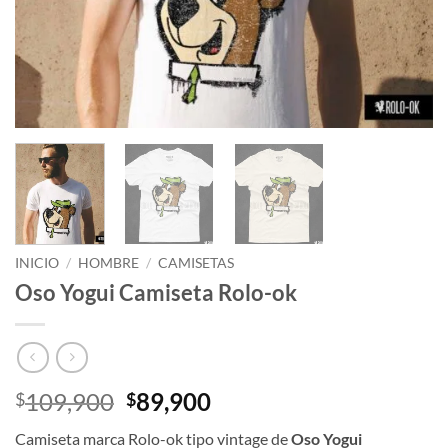
INICIO
/
HOMBRE
/
CAMISETAS
Oso Yogui Camiseta Rolo-ok
El
El
109,900
89,900
$
$
precio
precio
Camiseta marca Rolo-ok tipo vintage de
Oso Yogui