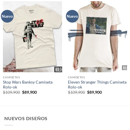
Nuevo
Nuevo
CAMISETAS
CAMISETAS
Stop Wars Banksy Camiseta
Eleven Stranger Things Camiseta
Rolo-ok
Rolo-ok
El
El
El
El
$
109,900
$
89,900
$
109,900
$
89,900
precio
precio
precio
precio
original
actual
original
actual
era:
es:
era:
es:
$109,900.
$89,900.
$109,900.
$89,900.
NUEVOS DISEÑOS