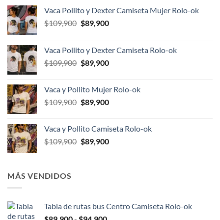
Vaca Pollito y Dexter Camiseta Mujer Rolo-ok
El
El
$
109,900
$
89,900
precio
precio
original
actual
Vaca Pollito y Dexter Camiseta Rolo-ok
era:
es:
El
El
$
109,900
$
89,900
$109,900.
$89,900.
precio
precio
original
actual
Vaca y Pollito Mujer Rolo-ok
era:
es:
El
El
$
109,900
$
89,900
$109,900.
$89,900.
precio
precio
original
actual
Vaca y Pollito Camiseta Rolo-ok
era:
es:
El
El
$
109,900
$
89,900
$109,900.
$89,900.
precio
precio
original
actual
era:
es:
MÁS VENDIDOS
$109,900.
$89,900.
Tabla de rutas bus Centro Camiseta Rolo-ok
Rango
$
89,900
-
$
94,900