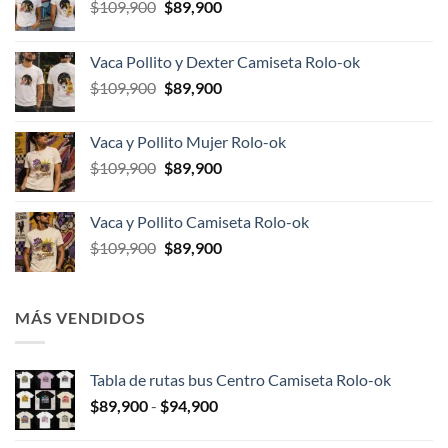
El
El
$
109,900
$
89,900
precio
precio
original
actual
Vaca Pollito y Dexter Camiseta Rolo-ok
era:
es:
El
El
$
109,900
$
89,900
$109,900.
$89,900.
precio
precio
original
actual
Vaca y Pollito Mujer Rolo-ok
era:
es:
El
El
$
109,900
$
89,900
$109,900.
$89,900.
precio
precio
original
actual
Vaca y Pollito Camiseta Rolo-ok
era:
es:
El
El
$
109,900
$
89,900
$109,900.
$89,900.
precio
precio
original
actual
era:
es:
MÁS VENDIDOS
$109,900.
$89,900.
Tabla de rutas bus Centro Camiseta Rolo-ok
Rango
$
89,900
-
$
94,900
de
precios: