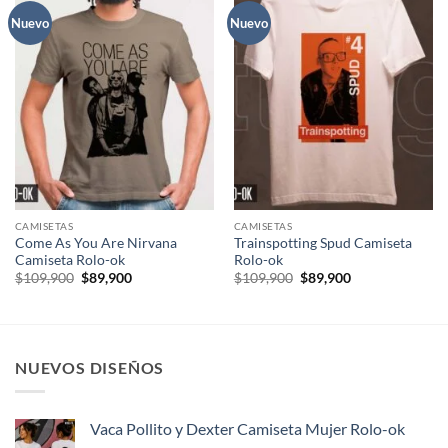
Nuevo
Nuevo
CAMISETAS
CAMISETAS
Come As You Are Nirvana
Trainspotting Spud Camiseta
Camiseta Rolo-ok
Rolo-ok
El
El
El
El
$
109,900
$
89,900
$
109,900
$
89,900
precio
precio
precio
precio
original
actual
original
actual
era:
es:
era:
es:
$109,900.
$89,900.
$109,900.
$89,900.
NUEVOS DISEÑOS
Vaca Pollito y Dexter Camiseta Mujer Rolo-ok