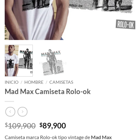
INICIO
/
HOMBRE
/
CAMISETAS
Mad Max Camiseta Rolo-ok
El
El
109,900
89,900
$
$
precio
precio
Camiseta marca Rolo-ok tipo vintage de
Mad Max