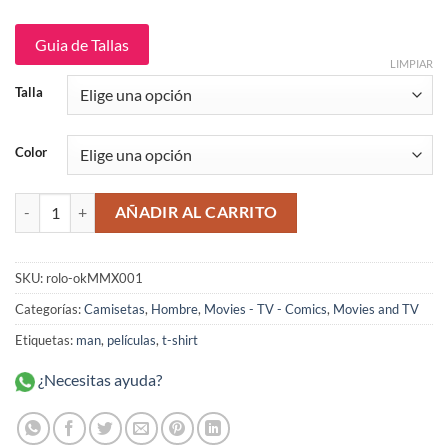
original
actual
era:
es:
$109,900.
$89,900.
Guia de Tallas
LIMPIAR
Talla
Color
Mad Max Camiseta Rolo-ok cantidad
AÑADIR AL CARRITO
SKU:
rolo-okMMX001
Categorías:
Camisetas
,
Hombre
,
Movies - TV - Comics
,
Movies and TV
Etiquetas:
man
,
películas
,
t-shirt
¿Necesitas ayuda?