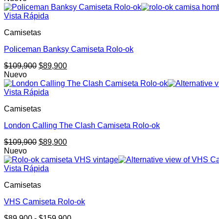
original
actual
era:
es:
Vista Rápida
$109,900.
$89,900.
Camisetas
Policeman Banksy Camiseta Rolo-ok
El
El
$
109,900
$
89,900
precio
precio
Nuevo
original
actual
era:
es:
Vista Rápida
$109,900.
$89,900.
Camisetas
London Calling The Clash Camiseta Rolo-ok
El
El
$
109,900
$
89,900
precio
precio
Nuevo
original
actual
era:
es:
Vista Rápida
$109,900.
$89,900.
Camisetas
VHS Camiseta Rolo-ok
Rango
$
89,900
-
$
159,900