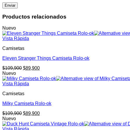
Productos relacionados
Nuevo
Vista Rápida
Camisetas
Eleven Stranger Things Camiseta Rolo-ok
El
El
$
109,900
$
89,900
precio
precio
Nuevo
original
actual
era:
es:
Vista Rápida
$109,900.
$89,900.
Camisetas
Milky Camiseta Rolo-ok
El
El
$
109,900
$
89,900
precio
precio
Nuevo
original
actual
era:
es:
Vista Rápida