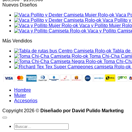
de
Nuevos Diseños
precios:
Vaca Po
desde
Vaca Pollito 
$89,900
Vaca y Pollito Mujer Rol
hasta
Vaca y Pollito Camis
$159,900
Más Vendidos
Tabla de
Toma Chi-Cha Cami
Toma Chi-Ch
Hombre
Mujer
Accesorios
Copyright 2026 ©
Diseñado por David Pulido Marketing
Buscar
por: