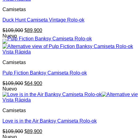
$109,900.
$89,900.
Camisetas
Duck Hunt Camiseta Vintage Rolo-ok
El
El
$
109,900
$
89,900
precio
precio
Nuevo
original
actual
era:
es:
Vista Rápida
$109,900.
$89,900.
Camisetas
Pulp Fiction Banksy Camiseta Rolo-ok
El
El
$
109,900
$
64,900
precio
precio
Nuevo
original
actual
era:
es:
Vista Rápida
$109,900.
$64,900.
Camisetas
Love is in the Air Banksy Camiseta Rolo-ok
El
El
$
109,900
$
89,900
precio
precio
Nuevo