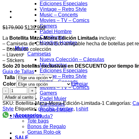
Ediciones Especiales
Vintage – Retro Style
Music – Concerts
Movies – TV – Comics
Gamers
El
El
$
179,900
$
139,900
Padel Hombre
precio
precio
Camibusos
La
Botellita Maza-Morra Edición Limitada
incluye:
original
actual
Hoodies Hombre
– Camiseta de Chi-cha Eco-amigable hecha de botellas pet re
era:
es:
Mujer
– Botella de colección
$179,900.
$139,900.
Camisetas
– Llavero
Nueva Colección – Cápsulas
– Stickers
Mis favoritas
Solo 20 botellas exclusivas en DESCUENTO por tiempo li
Ediciones Especiales
Guia de Tallas
Vintage – Retro Style
Talla
Music – Concerts
Color
Limpiar
Movies – TV – Comics
Botellita
Gamers
Maza
Añadir al carrito
Padel Mujer
Morra
SKU:
Botellita-Maza-Morra-Edición-Limitada-1
Categorías:
Ca
Camibusos
Edición
Style
Etiquetas:
chi-cha
,
hombre
,
t-shirt
Hoodies Mujer
Limitada
Accesorios
¿Necesitas ayuda?
Rolo-
Tote bags
ok
Bonos de Regalo
cantidad
Gorras Rolo-ok
SALE