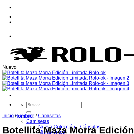
Saltar
al
contenido
Nuevo
Buscar
por:
Inicio
/
Hombre
/
Camisetas
Hombre
Camisetas
Nueva Colección – Cápsulas
Botellita Maza Morra Edició
Mis favoritos