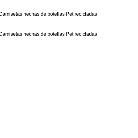
tas hechas de botellas Pet recicladas ♻️ - 🔥 Por compras sup
tas hechas de botellas Pet recicladas ♻️ - 🔥 Por compras sup