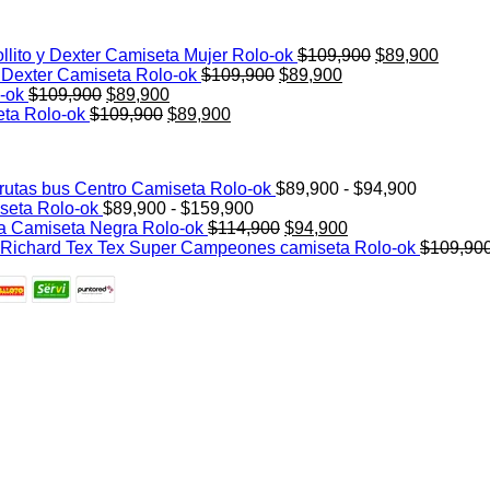
El
El
llito y Dexter Camiseta Mujer Rolo-ok
$
109,900
$
89,900
El
El
precio
precio
y Dexter Camiseta Rolo-ok
$
109,900
$
89,900
El
El
precio
precio
original
actual
o-ok
$
109,900
$
89,900
precio
El
precio
El
original
actual
era:
es:
eta Rolo-ok
$
109,900
$
89,900
original
precio
actual
precio
era:
es:
$109,900.
$89,90
era:
original
es:
actual
$109,900.
$89,900.
$109,900.
era:
$89,900.
es:
Rango
 rutas bus Centro Camiseta Rolo-ok
$
89,900
-
$
94,900
$109,900.
$89,900.
Rango
de
seta Rolo-ok
$
89,900
-
$
159,900
de
El
El
precios:
a Camiseta Negra Rolo-ok
$
114,900
$
94,900
precios:
precio
precio
desde
Richard Tex Tex Super Campeones camiseta Rolo-ok
$
109,90
desde
original
actual
$89,900
$89,900
era:
es:
hasta
hasta
$114,900.
$94,900.
$94,900
$159,900