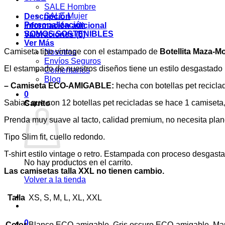
SALE Hombre
SALE Mujer
Descripción
Personalización
Información adicional
SOMOS SOSTENIBLES
Valoraciones (0)
Ver Más
Camiseta tipo vintage con el estampado de
Botellita Maza-M
Nosotros
Envíos Seguros
El estampado de nuestros diseños tiene un estilo desgastado p
Comentarios
Blog
– Camiseta ECO-AMIGABLE:
hecha con botellas pet recicla
0
Sabias que con 12 botellas pet recicladas se hace 1 camiset
Carrito
Prenda muy suave al tacto, calidad premium, no necesita plan
Tipo Slim fit, cuello redondo.
T-shirt estilo vintage o retro. Estampada con proceso desgast
No hay productos en el carrito.
Las camisetas talla XXL no tienen cambio.
Volver a la tienda
Talla
XS, S, M, L, XL, XXL
0
Color
Blanco ECO-amigable, Gris oscuro ECO-amigable, Ma