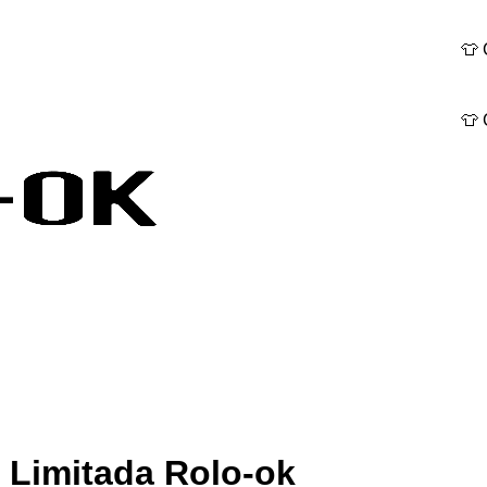
👕 Camise
👕 Camise
n Limitada Rolo-ok