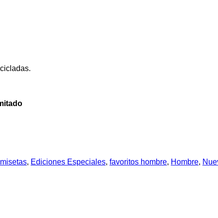
cicladas.
mitado
misetas
,
Ediciones Especiales
,
favoritos hombre
,
Hombre
,
Nuev