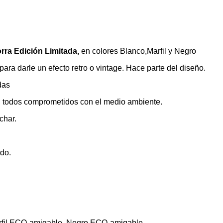
orra Edición Limitada,
en colores Blanco,Marfil y Negro
ara darle un efecto retro o vintage. Hace parte del diseño.
das
a, todos comprometidos con el medio ambiente.
char.
ado.
rfil ECO-amigable, Negro ECO-amigable